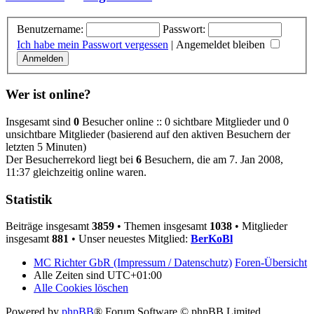
Benutzername:
Passwort:
Ich habe mein Passwort vergessen
|
Angemeldet bleiben
Wer ist online?
Insgesamt sind
0
Besucher online :: 0 sichtbare Mitglieder und 0
unsichtbare Mitglieder (basierend auf den aktiven Besuchern der
letzten 5 Minuten)
Der Besucherrekord liegt bei
6
Besuchern, die am 7. Jan 2008,
11:37 gleichzeitig online waren.
Statistik
Beiträge insgesamt
3859
• Themen insgesamt
1038
• Mitglieder
insgesamt
881
• Unser neuestes Mitglied:
BerKoBl
MC Richter GbR (Impressum / Datenschutz)
Foren-Übersicht
Alle Zeiten sind
UTC+01:00
Alle Cookies löschen
Powered by
phpBB
® Forum Software © phpBB Limited