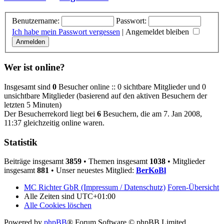
Benutzername:
Passwort:
Ich habe mein Passwort vergessen
|
Angemeldet bleiben
Wer ist online?
Insgesamt sind
0
Besucher online :: 0 sichtbare Mitglieder und 0
unsichtbare Mitglieder (basierend auf den aktiven Besuchern der
letzten 5 Minuten)
Der Besucherrekord liegt bei
6
Besuchern, die am 7. Jan 2008,
11:37 gleichzeitig online waren.
Statistik
Beiträge insgesamt
3859
• Themen insgesamt
1038
• Mitglieder
insgesamt
881
• Unser neuestes Mitglied:
BerKoBl
MC Richter GbR (Impressum / Datenschutz)
Foren-Übersicht
Alle Zeiten sind
UTC+01:00
Alle Cookies löschen
Powered by
phpBB
® Forum Software © phpBB Limited