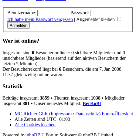
Benutzername:
Passwort:
Ich habe mein Passwort vergessen
|
Angemeldet bleiben
Wer ist online?
Insgesamt sind
0
Besucher online :: 0 sichtbare Mitglieder und 0
unsichtbare Mitglieder (basierend auf den aktiven Besuchern der
letzten 5 Minuten)
Der Besucherrekord liegt bei
6
Besuchern, die am 7. Jan 2008,
11:37 gleichzeitig online waren.
Statistik
Beiträge insgesamt
3859
• Themen insgesamt
1038
• Mitglieder
insgesamt
881
• Unser neuestes Mitglied:
BerKoBl
MC Richter GbR (Impressum / Datenschutz)
Foren-Übersicht
Alle Zeiten sind
UTC+01:00
Alle Cookies löschen
Powered by
phpBB
® Forum Software © phpBB Limited