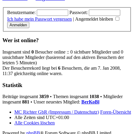
Benutzername:
Passwort:
Ich habe mein Passwort vergessen
|
Angemeldet bleiben
Wer ist online?
Insgesamt sind
0
Besucher online :: 0 sichtbare Mitglieder und 0
unsichtbare Mitglieder (basierend auf den aktiven Besuchern der
letzten 5 Minuten)
Der Besucherrekord liegt bei
6
Besuchern, die am 7. Jan 2008,
11:37 gleichzeitig online waren.
Statistik
Beiträge insgesamt
3859
• Themen insgesamt
1038
• Mitglieder
insgesamt
881
• Unser neuestes Mitglied:
BerKoBl
MC Richter GbR (Impressum / Datenschutz)
Foren-Übersicht
Alle Zeiten sind
UTC+01:00
Alle Cookies löschen
Powered by
phpBB
® Forum Software © phpBB Limited