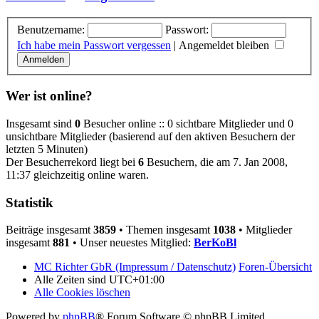
Benutzername:
Passwort:
Ich habe mein Passwort vergessen
|
Angemeldet bleiben
Wer ist online?
Insgesamt sind
0
Besucher online :: 0 sichtbare Mitglieder und 0
unsichtbare Mitglieder (basierend auf den aktiven Besuchern der
letzten 5 Minuten)
Der Besucherrekord liegt bei
6
Besuchern, die am 7. Jan 2008,
11:37 gleichzeitig online waren.
Statistik
Beiträge insgesamt
3859
• Themen insgesamt
1038
• Mitglieder
insgesamt
881
• Unser neuestes Mitglied:
BerKoBl
MC Richter GbR (Impressum / Datenschutz)
Foren-Übersicht
Alle Zeiten sind
UTC+01:00
Alle Cookies löschen
Powered by
phpBB
® Forum Software © phpBB Limited