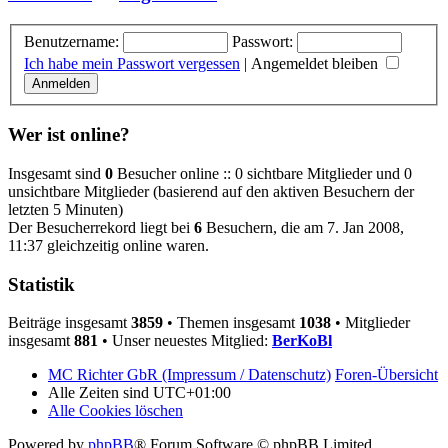
Benutzername:
Passwort:
Ich habe mein Passwort vergessen
|
Angemeldet bleiben
Wer ist online?
Insgesamt sind
0
Besucher online :: 0 sichtbare Mitglieder und 0
unsichtbare Mitglieder (basierend auf den aktiven Besuchern der
letzten 5 Minuten)
Der Besucherrekord liegt bei
6
Besuchern, die am 7. Jan 2008,
11:37 gleichzeitig online waren.
Statistik
Beiträge insgesamt
3859
• Themen insgesamt
1038
• Mitglieder
insgesamt
881
• Unser neuestes Mitglied:
BerKoBl
MC Richter GbR (Impressum / Datenschutz)
Foren-Übersicht
Alle Zeiten sind
UTC+01:00
Alle Cookies löschen
Powered by
phpBB
® Forum Software © phpBB Limited