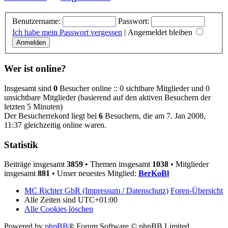
Benutzername:
Passwort:
Ich habe mein Passwort vergessen
|
Angemeldet bleiben
Wer ist online?
Insgesamt sind
0
Besucher online :: 0 sichtbare Mitglieder und 0
unsichtbare Mitglieder (basierend auf den aktiven Besuchern der
letzten 5 Minuten)
Der Besucherrekord liegt bei
6
Besuchern, die am 7. Jan 2008,
11:37 gleichzeitig online waren.
Statistik
Beiträge insgesamt
3859
• Themen insgesamt
1038
• Mitglieder
insgesamt
881
• Unser neuestes Mitglied:
BerKoBl
MC Richter GbR (Impressum / Datenschutz)
Foren-Übersicht
Alle Zeiten sind
UTC+01:00
Alle Cookies löschen
Powered by
phpBB
® Forum Software © phpBB Limited