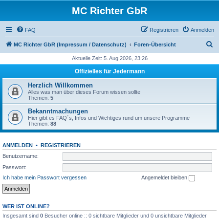
MC Richter GbR
FAQ
Registrieren
Anmelden
S
MC Richter GbR (Impressum / Datenschutz)
Foren-Übersicht
u
Aktuelle Zeit: 5. Aug 2026, 23:26
c
Offizielles für Jedermann
h
Herzlich Willkommen
e
Alles was man über dieses Forum wissen sollte
Themen:
5
Bekanntmachungen
Hier gibt es FAQ´s, Infos und Wichtiges rund um unsere Programme
Themen:
88
ANMELDEN
•
REGISTRIEREN
Benutzername:
Passwort:
Ich habe mein Passwort vergessen
Angemeldet bleiben
WER IST ONLINE?
Insgesamt sind
0
Besucher online :: 0 sichtbare Mitglieder und 0 unsichtbare Mitglieder