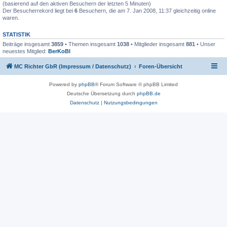
(basierend auf den aktiven Besuchern der letzten 5 Minuten)
Der Besucherrekord liegt bei
6
Besuchern, die am 7. Jan 2008, 11:37 gleichzeitig online
waren.
STATISTIK
Beiträge insgesamt
3859
• Themen insgesamt
1038
• Mitglieder insgesamt
881
• Unser
neuestes Mitglied:
BerKoBl
MC Richter GbR (Impressum / Datenschutz)
Foren-Übersicht
Powered by
phpBB
® Forum Software © phpBB Limited
Deutsche Übersetzung durch
phpBB.de
Datenschutz
|
Nutzungsbedingungen