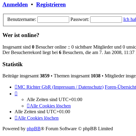
Anmelden
•
Registrieren
Benutzername:
Passwort:
Ich ha
Wer ist online?
Insgesamt sind
0
Besucher online :: 0 sichtbare Mitglieder und 0 unsi
Der Besucherrekord liegt bei
6
Besuchern, die am 7. Jan 2008, 11:37 g
Statistik
Beiträge insgesamt
3859
• Themen insgesamt
1038
• Mitglieder insg
MC Richter GbR (Impressum / Datenschutz)
Foren-Übersicht
Alle Zeiten sind
UTC+01:00
Alle Cookies löschen
Alle Zeiten sind
UTC+01:00
Alle Cookies löschen
Powered by
phpBB
® Forum Software © phpBB Limited