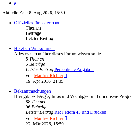
Suche
Aktuelle Zeit: 8. Aug 2026, 15:59
Offizielles für Jedermann
Themen
Beiträge
Letzter Beitrag
Herzlich Willkommen
Alles was man über dieses Forum wissen sollte
5
Themen
5
Beiträge
Letzter Beitrag
Persönliche Angaben
Neuester
von
ManfredRichter
Beitrag
19. Apr 2016, 21:35
Bekanntmachungen
Hier gibt es FAQ´s, Infos und Wichtiges rund um unsere Prog
88
Themen
96
Beiträge
Letzter Beitrag
Re: Fedora 43 und Drucken
Neuester
von
ManfredRichter
Beitrag
22. Mär 2026, 15:59