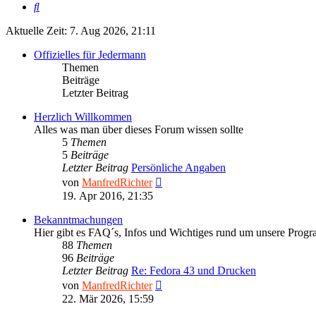
Suche
Aktuelle Zeit: 7. Aug 2026, 21:11
Offizielles für Jedermann
Themen
Beiträge
Letzter Beitrag
Herzlich Willkommen
Alles was man über dieses Forum wissen sollte
5
Themen
5
Beiträge
Letzter Beitrag
Persönliche Angaben
Neuester
von
ManfredRichter
Beitrag
19. Apr 2016, 21:35
Bekanntmachungen
Hier gibt es FAQ´s, Infos und Wichtiges rund um unsere Prog
88
Themen
96
Beiträge
Letzter Beitrag
Re: Fedora 43 und Drucken
Neuester
von
ManfredRichter
Beitrag
22. Mär 2026, 15:59