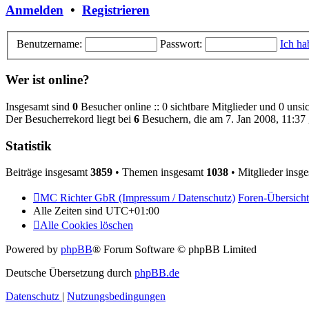
Anmelden
•
Registrieren
Benutzername:
Passwort:
Ich ha
Wer ist online?
Insgesamt sind
0
Besucher online :: 0 sichtbare Mitglieder und 0 unsi
Der Besucherrekord liegt bei
6
Besuchern, die am 7. Jan 2008, 11:37 g
Statistik
Beiträge insgesamt
3859
• Themen insgesamt
1038
• Mitglieder insg
MC Richter GbR (Impressum / Datenschutz)
Foren-Übersicht
Alle Zeiten sind
UTC+01:00
Alle Cookies löschen
Powered by
phpBB
® Forum Software © phpBB Limited
Deutsche Übersetzung durch
phpBB.de
Datenschutz
|
Nutzungsbedingungen