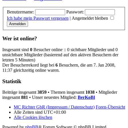
Benutzername:
Passwort:
Ich habe mein Passwort vergessen
|
Angemeldet bleiben
Wer ist online?
Insgesamt sind
0
Besucher online :: 0 sichtbare Mitglieder und 0
unsichtbare Mitglieder (basierend auf den aktiven Besuchern der
letzten 5 Minuten)
Der Besucherrekord liegt bei
6
Besuchern, die am 7. Jan 2008,
11:37 gleichzeitig online waren.
Statistik
Beiträge insgesamt
3859
• Themen insgesamt
1038
• Mitglieder
insgesamt
881
• Unser neuestes Mitglied:
BerKoBl
MC Richter GbR (Impressum / Datenschutz)
Foren-Übersicht
Alle Zeiten sind
UTC+01:00
Alle Cookies löschen
Powered by
phpBB
® Forum Software © phpBB Limited