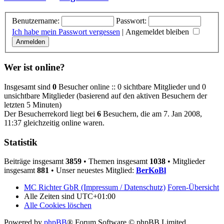
Benutzername:
Passwort:
Ich habe mein Passwort vergessen
|
Angemeldet bleiben
Wer ist online?
Insgesamt sind
0
Besucher online :: 0 sichtbare Mitglieder und 0
unsichtbare Mitglieder (basierend auf den aktiven Besuchern der
letzten 5 Minuten)
Der Besucherrekord liegt bei
6
Besuchern, die am 7. Jan 2008,
11:37 gleichzeitig online waren.
Statistik
Beiträge insgesamt
3859
• Themen insgesamt
1038
• Mitglieder
insgesamt
881
• Unser neuestes Mitglied:
BerKoBl
MC Richter GbR (Impressum / Datenschutz)
Foren-Übersicht
Alle Zeiten sind
UTC+01:00
Alle Cookies löschen
Powered by
phpBB
® Forum Software © phpBB Limited