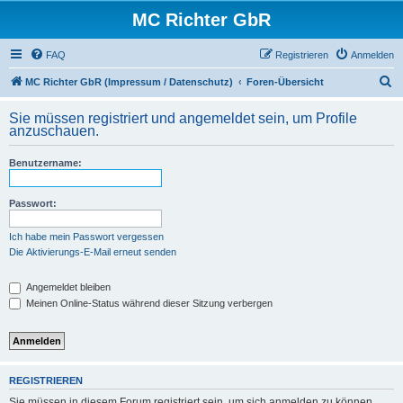
MC Richter GbR
FAQ
Registrieren
Anmelden
S
MC Richter GbR (Impressum / Datenschutz)
Foren-Übersicht
u
Sie müssen registriert und angemeldet sein, um Profile
c
anzuschauen.
h
Benutzername:
e
Passwort:
Ich habe mein Passwort vergessen
Die Aktivierungs-E-Mail erneut senden
Angemeldet bleiben
Meinen Online-Status während dieser Sitzung verbergen
REGISTRIEREN
Sie müssen in diesem Forum registriert sein, um sich anmelden zu können.