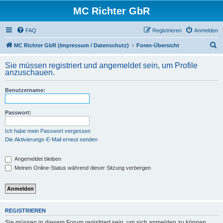
MC Richter GbR
FAQ
Registrieren
Anmelden
S
MC Richter GbR (Impressum / Datenschutz)
Foren-Übersicht
u
Sie müssen registriert und angemeldet sein, um Profile
c
anzuschauen.
h
Benutzername:
e
Passwort:
Ich habe mein Passwort vergessen
Die Aktivierungs-E-Mail erneut senden
Angemeldet bleiben
Meinen Online-Status während dieser Sitzung verbergen
REGISTRIEREN
Sie müssen in diesem Forum registriert sein, um sich anmelden zu können.