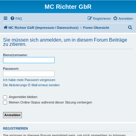
MC Richter GbR
FAQ
Registrieren
Anmelden
S
MC Richter GbR (Impressum / Datenschutz)
Foren-Übersicht
u
Sie müssen sich anmelden, um in diesem Forum Beiträge
c
zu zitieren.
h
Benutzername:
e
Passwort:
Ich habe mein Passwort vergessen
Die Aktivierungs-E-Mail erneut senden
Angemeldet bleiben
Meinen Online-Status während dieser Sitzung verbergen
REGISTRIEREN
Sie müssen in diesem Forum registriert sein, um sich anmelden zu können.