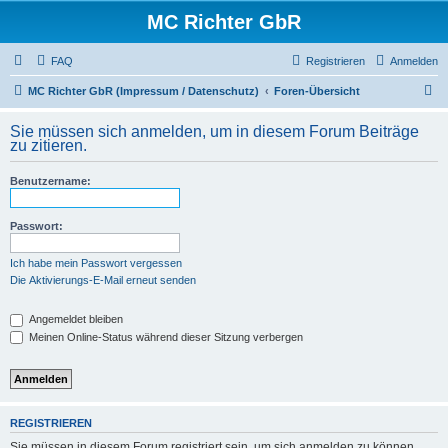
MC Richter GbR
FAQ
Registrieren
Anmelden
S
MC Richter GbR (Impressum / Datenschutz)
Foren-Übersicht
u
Sie müssen sich anmelden, um in diesem Forum Beiträge
c
zu zitieren.
h
Benutzername:
e
Passwort:
Ich habe mein Passwort vergessen
Die Aktivierungs-E-Mail erneut senden
Angemeldet bleiben
Meinen Online-Status während dieser Sitzung verbergen
REGISTRIEREN
Sie müssen in diesem Forum registriert sein, um sich anmelden zu können.