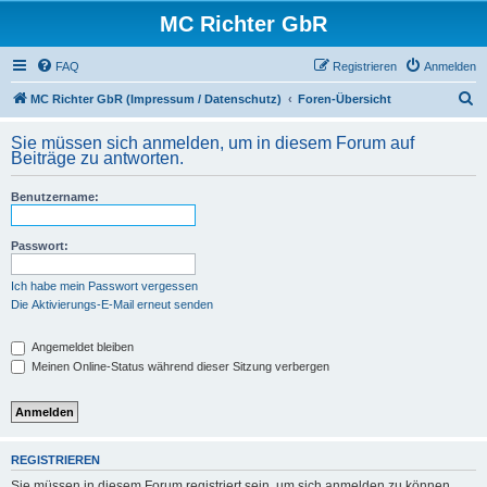
MC Richter GbR
FAQ
Registrieren
Anmelden
S
MC Richter GbR (Impressum / Datenschutz)
Foren-Übersicht
u
Sie müssen sich anmelden, um in diesem Forum auf
c
Beiträge zu antworten.
h
Benutzername:
e
Passwort:
Ich habe mein Passwort vergessen
Die Aktivierungs-E-Mail erneut senden
Angemeldet bleiben
Meinen Online-Status während dieser Sitzung verbergen
REGISTRIEREN
Sie müssen in diesem Forum registriert sein, um sich anmelden zu können.