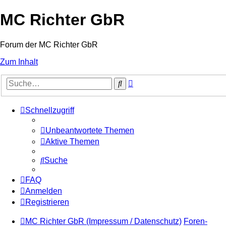
MC Richter GbR
Forum der MC Richter GbR
Zum Inhalt
Erweiterte
Suche
Suche
Schnellzugriff
Unbeantwortete Themen
Aktive Themen
Suche
FAQ
Anmelden
Registrieren
MC Richter GbR (Impressum / Datenschutz)
Foren-