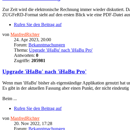
Zur Zeit wird die elektronische Rechnung immer wieder diskutiert
ZUGFeRD-Format sieht auf den ersten Blick wie eine PDF-Datei aus. D
Rufen Sie den Beitrag auf
von
ManfredRichter
24. Apr 2023, 20:00
Forum:
Bekanntmachungen
Thema:
Upgrade 'iHaBu' nach 'iHaBu Pro'
Antworten:
0
Zugriffe:
205981
Upgrade 'iHaBu' nach 'iHaBu Pro'
Wenn man 'iHaBu' bisher als eigenständige Applikation genutzt hat u
Es gibt in der aktuellen Fassung aber einen Punkt, der nicht eindeutig 
Beim ...
Rufen Sie den Beitrag auf
von
ManfredRichter
20. Nov 2022, 17:28
Forum:
Bekanntmachungen