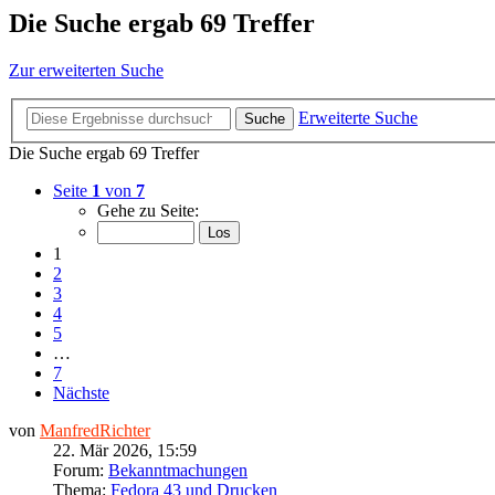
Die Suche ergab 69 Treffer
Zur erweiterten Suche
Erweiterte Suche
Suche
Die Suche ergab 69 Treffer
Seite
1
von
7
Gehe zu Seite:
1
2
3
4
5
…
7
Nächste
von
ManfredRichter
22. Mär 2026, 15:59
Forum:
Bekanntmachungen
Thema:
Fedora 43 und Drucken