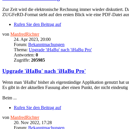
Zur Zeit wird die elektronische Rechnung immer wieder diskutiert
ZUGFeRD-Format sieht auf den ersten Blick wie eine PDF-Datei aus. D
Rufen Sie den Beitrag auf
von
ManfredRichter
24. Apr 2023, 20:00
Forum:
Bekanntmachungen
Thema:
Upgrade 'iHaBu' nach 'iHaBu Pro'
Antworten:
0
Zugriffe:
205985
Upgrade 'iHaBu' nach 'iHaBu Pro'
Wenn man 'iHaBu' bisher als eigenständige Applikation genutzt hat u
Es gibt in der aktuellen Fassung aber einen Punkt, der nicht eindeutig 
Beim ...
Rufen Sie den Beitrag auf
von
ManfredRichter
20. Nov 2022, 17:28
Forum:
Bekanntmachungen