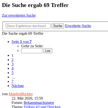
Die Suche ergab 69 Treffer
Zur erweiterten Suche
Erweiterte Suche
Suche
Die Suche ergab 69 Treffer
Seite
1
von
7
Gehe zu Seite:
1
2
3
4
5
…
7
Nächste
von
ManfredRichter
22. Mär 2026, 15:59
Forum:
Bekanntmachungen
Thema:
Fedora 43 und Drucken