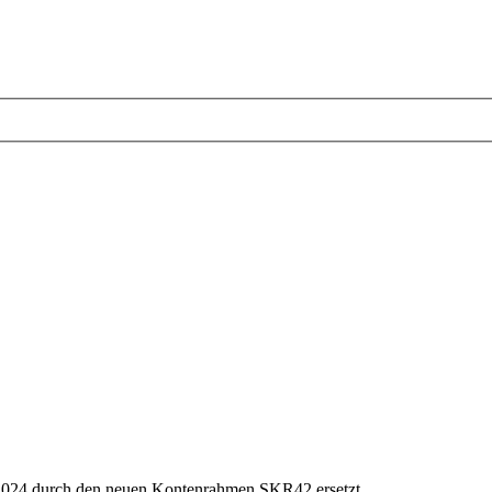
024 durch den neuen Kontenrahmen SKR42 ersetzt.