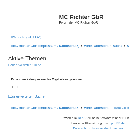
MC Richter GbR
Forum der MC Richter GbR
Schnellzugriff
FAQ
MC Richter GbR (Impressum / Datenschutz)
Foren-Übersicht
Suche
A
Aktive Themen
Zur erweiterten Suche
Es wurden keine passenden Ergebnisse gefunden.
Zur erweiterten Suche
MC Richter GbR (Impressum / Datenschutz)
Foren-Übersicht
Alle Coo
Powered by
phpBB
® Forum Software © phpBB Lim
Deutsche Übersetzung durch
phpBB.de
Datenschutz
|
Nutzungsbedingungen