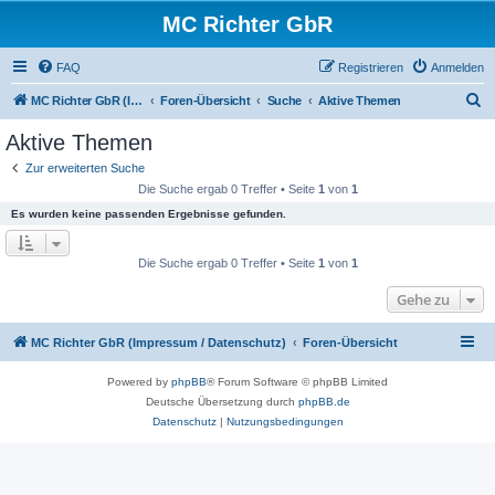
MC Richter GbR
FAQ
Registrieren
Anmelden
S
MC Richter GbR (Impressum / Datenschutz)
Foren-Übersicht
Suche
Aktive Themen
u
Aktive Themen
c
Zur erweiterten Suche
h
Die Suche ergab 0 Treffer • Seite
1
von
1
e
Es wurden keine passenden Ergebnisse gefunden.
Die Suche ergab 0 Treffer • Seite
1
von
1
Gehe zu
MC Richter GbR (Impressum / Datenschutz)
Foren-Übersicht
Powered by
phpBB
® Forum Software © phpBB Limited
Deutsche Übersetzung durch
phpBB.de
Datenschutz
|
Nutzungsbedingungen