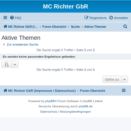
MC Richter GbR
FAQ
Registrieren
Anmelden
S
MC Richter GbR (Impressum / Datenschutz)
Foren-Übersicht
Suche
Aktive Themen
u
Aktive Themen
c
Zur erweiterten Suche
h
Die Suche ergab 0 Treffer • Seite
1
von
1
e
Es wurden keine passenden Ergebnisse gefunden.
Die Suche ergab 0 Treffer • Seite
1
von
1
Gehe zu
MC Richter GbR (Impressum / Datenschutz)
Foren-Übersicht
Powered by
phpBB
® Forum Software © phpBB Limited
Deutsche Übersetzung durch
phpBB.de
Datenschutz
|
Nutzungsbedingungen