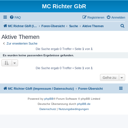
MC Richter GbR
FAQ
Registrieren
Anmelden
S
MC Richter GbR (Impressum / Datenschutz)
Foren-Übersicht
Suche
Aktive Themen
u
Aktive Themen
c
Zur erweiterten Suche
h
Die Suche ergab 0 Treffer • Seite
1
von
1
e
Es wurden keine passenden Ergebnisse gefunden.
Die Suche ergab 0 Treffer • Seite
1
von
1
Gehe zu
MC Richter GbR (Impressum / Datenschutz)
Foren-Übersicht
Powered by
phpBB
® Forum Software © phpBB Limited
Deutsche Übersetzung durch
phpBB.de
Datenschutz
|
Nutzungsbedingungen