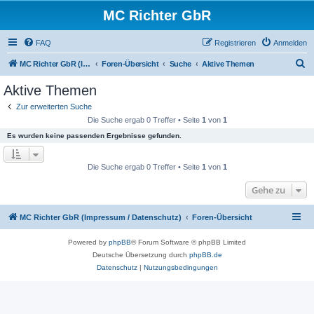
MC Richter GbR
FAQ
Registrieren
Anmelden
S
MC Richter GbR (Impressum / Datenschutz)
Foren-Übersicht
Suche
Aktive Themen
u
Aktive Themen
c
Zur erweiterten Suche
h
Die Suche ergab 0 Treffer • Seite
1
von
1
e
Es wurden keine passenden Ergebnisse gefunden.
Die Suche ergab 0 Treffer • Seite
1
von
1
Gehe zu
MC Richter GbR (Impressum / Datenschutz)
Foren-Übersicht
Powered by
phpBB
® Forum Software © phpBB Limited
Deutsche Übersetzung durch
phpBB.de
Datenschutz
|
Nutzungsbedingungen