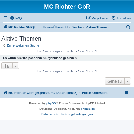
MC Richter GbR
FAQ
Registrieren
Anmelden
S
MC Richter GbR (Impressum / Datenschutz)
Foren-Übersicht
Suche
Aktive Themen
u
Aktive Themen
c
Zur erweiterten Suche
h
Die Suche ergab 0 Treffer • Seite
1
von
1
e
Es wurden keine passenden Ergebnisse gefunden.
Die Suche ergab 0 Treffer • Seite
1
von
1
Gehe zu
MC Richter GbR (Impressum / Datenschutz)
Foren-Übersicht
Powered by
phpBB
® Forum Software © phpBB Limited
Deutsche Übersetzung durch
phpBB.de
Datenschutz
|
Nutzungsbedingungen