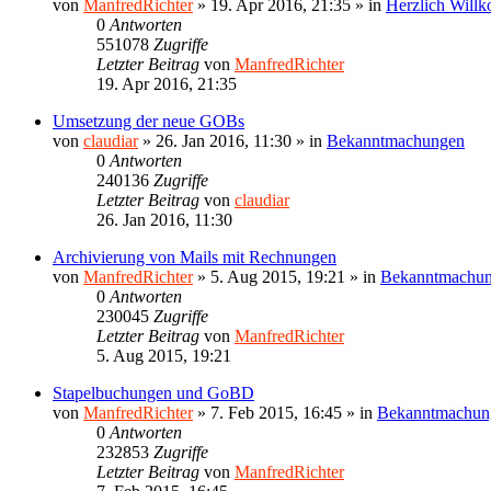
von
ManfredRichter
»
19. Apr 2016, 21:35
» in
Herzlich Will
0
Antworten
551078
Zugriffe
Letzter Beitrag
von
ManfredRichter
19. Apr 2016, 21:35
Umsetzung der neue GOBs
von
claudiar
»
26. Jan 2016, 11:30
» in
Bekanntmachungen
0
Antworten
240136
Zugriffe
Letzter Beitrag
von
claudiar
26. Jan 2016, 11:30
Archivierung von Mails mit Rechnungen
von
ManfredRichter
»
5. Aug 2015, 19:21
» in
Bekanntmachu
0
Antworten
230045
Zugriffe
Letzter Beitrag
von
ManfredRichter
5. Aug 2015, 19:21
Stapelbuchungen und GoBD
von
ManfredRichter
»
7. Feb 2015, 16:45
» in
Bekanntmachun
0
Antworten
232853
Zugriffe
Letzter Beitrag
von
ManfredRichter