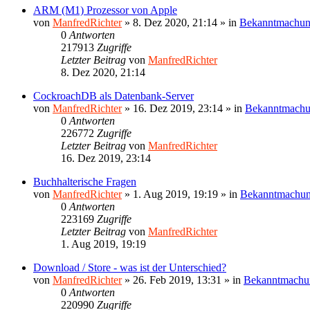
ARM (M1) Prozessor von Apple
von
ManfredRichter
»
8. Dez 2020, 21:14
» in
Bekanntmachu
0
Antworten
217913
Zugriffe
Letzter Beitrag
von
ManfredRichter
8. Dez 2020, 21:14
CockroachDB als Datenbank-Server
von
ManfredRichter
»
16. Dez 2019, 23:14
» in
Bekanntmach
0
Antworten
226772
Zugriffe
Letzter Beitrag
von
ManfredRichter
16. Dez 2019, 23:14
Buchhalterische Fragen
von
ManfredRichter
»
1. Aug 2019, 19:19
» in
Bekanntmachu
0
Antworten
223169
Zugriffe
Letzter Beitrag
von
ManfredRichter
1. Aug 2019, 19:19
Download / Store - was ist der Unterschied?
von
ManfredRichter
»
26. Feb 2019, 13:31
» in
Bekanntmachu
0
Antworten
220990
Zugriffe