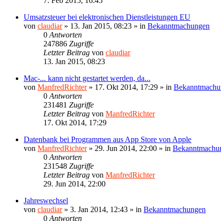
7. Feb 2015, 16:45
Umsatzsteuer bei elektronischen Dienstleistungen EU
von
claudiar
»
13. Jan 2015, 08:23
» in
Bekanntmachungen
0
Antworten
247886
Zugriffe
Letzter Beitrag
von
claudiar
13. Jan 2015, 08:23
Mac-... kann nicht gestartet werden, da...
von
ManfredRichter
»
17. Okt 2014, 17:29
» in
Bekanntmachu
0
Antworten
231481
Zugriffe
Letzter Beitrag
von
ManfredRichter
17. Okt 2014, 17:29
Datenbank bei Programmen aus App Store von Apple
von
ManfredRichter
»
29. Jun 2014, 22:00
» in
Bekanntmachu
0
Antworten
231548
Zugriffe
Letzter Beitrag
von
ManfredRichter
29. Jun 2014, 22:00
Jahreswechsel
von
claudiar
»
3. Jan 2014, 12:43
» in
Bekanntmachungen
0
Antworten