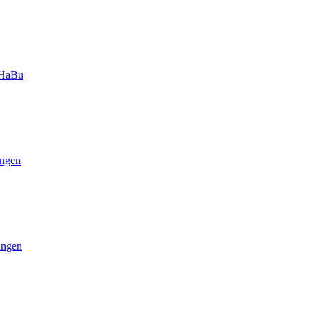
-HaBu
ngen
ungen