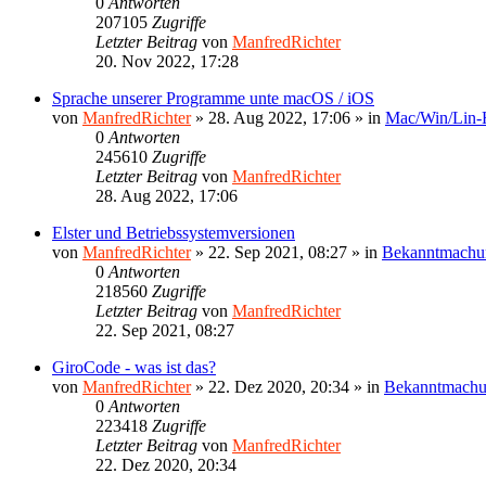
0
Antworten
207105
Zugriffe
Letzter Beitrag
von
ManfredRichter
20. Nov 2022, 17:28
Sprache unserer Programme unte macOS / iOS
von
ManfredRichter
»
28. Aug 2022, 17:06
» in
Mac/Win/Lin
0
Antworten
245610
Zugriffe
Letzter Beitrag
von
ManfredRichter
28. Aug 2022, 17:06
Elster und Betriebssystemversionen
von
ManfredRichter
»
22. Sep 2021, 08:27
» in
Bekanntmachu
0
Antworten
218560
Zugriffe
Letzter Beitrag
von
ManfredRichter
22. Sep 2021, 08:27
GiroCode - was ist das?
von
ManfredRichter
»
22. Dez 2020, 20:34
» in
Bekanntmach
0
Antworten
223418
Zugriffe
Letzter Beitrag
von
ManfredRichter
22. Dez 2020, 20:34