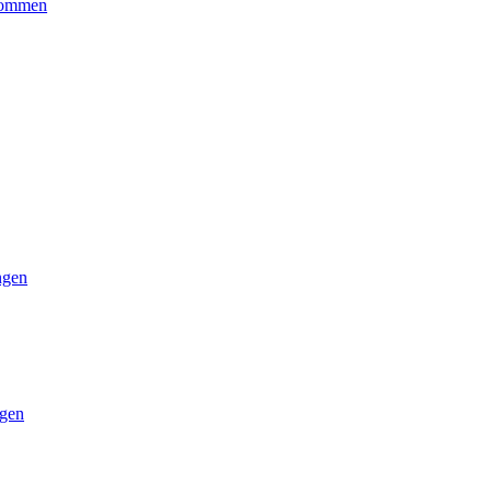
kommen
ngen
gen