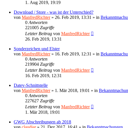
1. Aug 2019, 19:19
Download / Store - was ist der Unterschied?
von
ManfredRichter
»
26. Feb 2019, 13:31
» in
Bekanntmachu
0
Antworten
221005
Zugriffe
Letzter Beitrag
von
ManfredRichter
26. Feb 2019, 13:31
Sonderzeichen und Elster
von
ManfredRichter
»
16. Feb 2019, 12:31
» in
Bekanntmachu
0
Antworten
219904
Zugriffe
Letzter Beitrag
von
ManfredRichter
16. Feb 2019, 12:31
Datev-Schnittstelle
von
ManfredRichter
»
1. Mär 2018, 19:01
» in
Bekanntmachu
0
Antworten
227627
Zugriffe
Letzter Beitrag
von
ManfredRichter
1. Mär 2018, 19:01
GWG Abschreibungen ab 2018
von
claudiar
»
21. Dez 2017, 16:41
» in
Bekanntmachungen