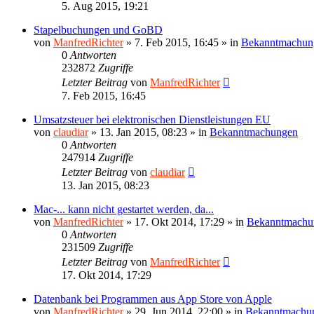
5. Aug 2015, 19:21
Stapelbuchungen und GoBD
von
ManfredRichter
»
7. Feb 2015, 16:45
» in
Bekanntmachun
0
Antworten
232872
Zugriffe
Letzter Beitrag
von
ManfredRichter
7. Feb 2015, 16:45
Umsatzsteuer bei elektronischen Dienstleistungen EU
von
claudiar
»
13. Jan 2015, 08:23
» in
Bekanntmachungen
0
Antworten
247914
Zugriffe
Letzter Beitrag
von
claudiar
13. Jan 2015, 08:23
Mac-... kann nicht gestartet werden, da...
von
ManfredRichter
»
17. Okt 2014, 17:29
» in
Bekanntmachu
0
Antworten
231509
Zugriffe
Letzter Beitrag
von
ManfredRichter
17. Okt 2014, 17:29
Datenbank bei Programmen aus App Store von Apple
von
ManfredRichter
»
29. Jun 2014, 22:00
» in
Bekanntmachu