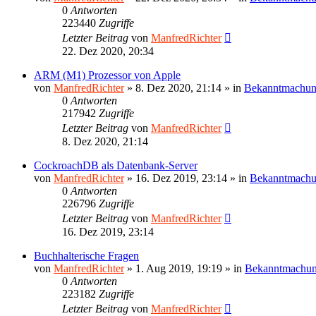
0
Antworten
223440
Zugriffe
Letzter Beitrag
von
ManfredRichter
22. Dez 2020, 20:34
ARM (M1) Prozessor von Apple
von
ManfredRichter
»
8. Dez 2020, 21:14
» in
Bekanntmachu
0
Antworten
217942
Zugriffe
Letzter Beitrag
von
ManfredRichter
8. Dez 2020, 21:14
CockroachDB als Datenbank-Server
von
ManfredRichter
»
16. Dez 2019, 23:14
» in
Bekanntmach
0
Antworten
226796
Zugriffe
Letzter Beitrag
von
ManfredRichter
16. Dez 2019, 23:14
Buchhalterische Fragen
von
ManfredRichter
»
1. Aug 2019, 19:19
» in
Bekanntmachu
0
Antworten
223182
Zugriffe
Letzter Beitrag
von
ManfredRichter