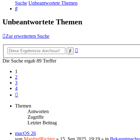
Suche
Unbeantwortete Themen
Suche
Unbeantwortete Themen
Zur erweiterten Suche
Erweiterte
Suche
Suche
Die Suche ergab 89 Treffer
1
2
3
4
Nächste
Themen
Antworten
Zugriffe
Letzter Beitrag
macOS 26
von
ManfredRichter
»
15. Sep 2025, 19:19
» in
Bekanntmachu