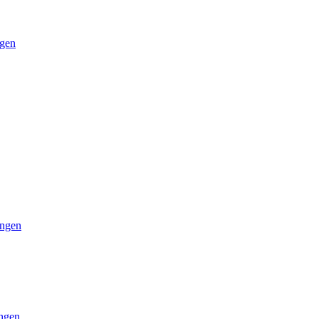
gen
ngen
ngen