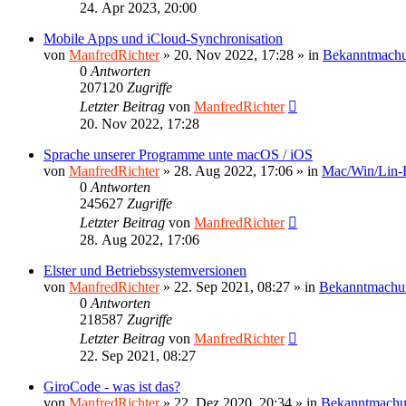
24. Apr 2023, 20:00
Mobile Apps und iCloud-Synchronisation
von
ManfredRichter
»
20. Nov 2022, 17:28
» in
Bekanntmach
0
Antworten
207120
Zugriffe
Letzter Beitrag
von
ManfredRichter
20. Nov 2022, 17:28
Sprache unserer Programme unte macOS / iOS
von
ManfredRichter
»
28. Aug 2022, 17:06
» in
Mac/Win/Lin
0
Antworten
245627
Zugriffe
Letzter Beitrag
von
ManfredRichter
28. Aug 2022, 17:06
Elster und Betriebssystemversionen
von
ManfredRichter
»
22. Sep 2021, 08:27
» in
Bekanntmachu
0
Antworten
218587
Zugriffe
Letzter Beitrag
von
ManfredRichter
22. Sep 2021, 08:27
GiroCode - was ist das?
von
ManfredRichter
»
22. Dez 2020, 20:34
» in
Bekanntmach