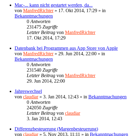
Mac-... kann nicht gestartet werden, da...
von
ManfredRichter
»
17. Okt 2014, 17:29
» in
Bekanntmachungen
0
Antworten
231475
Zugriffe
Letzter Beitrag
von
ManfredRichter
17. Okt 2014, 17:29
Datenbank bei Programmen aus App Store von Apple
von
ManfredRichter
»
29. Jun 2014, 22:00
» in
Bekanntmachungen
0
Antworten
231540
Zugriffe
Letzter Beitrag
von
ManfredRichter
29. Jun 2014, 22:00
Jahreswechsel
von
claudiar
»
3. Jan 2014, 12:43
» in
Bekanntmachungen
0
Antworten
242050
Zugriffe
Letzter Beitrag
von
claudiar
3. Jan 2014, 12:43
Differenzbesteuerung (Margenbesteuerung)
von
claudiar
»
5. Nov 2013, 11:11
» in
Bekanntmachungen