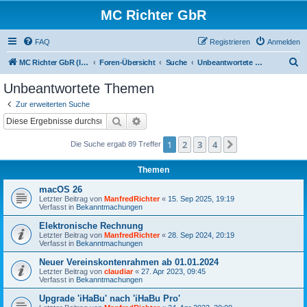
MC Richter GbR
FAQ
Registrieren
Anmelden
S
MC Richter GbR (Impressum / Datenschutz)
Foren-Übersicht
Suche
Unbeantwortete Themen
u
Unbeantwortete Themen
c
Zur erweiterten Suche
h
Suche
Erweiterte Suche
e
1
2
3
4
Nächste
Die Suche ergab 89 Treffer
Themen
macOS 26
Letzter Beitrag von
ManfredRichter
«
15. Sep 2025, 19:19
Verfasst in
Bekanntmachungen
Elektronische Rechnung
Letzter Beitrag von
ManfredRichter
«
28. Sep 2024, 20:19
Verfasst in
Bekanntmachungen
Neuer Vereinskontenrahmen ab 01.01.2024
Letzter Beitrag von
claudiar
«
27. Apr 2023, 09:45
Verfasst in
Bekanntmachungen
Upgrade 'iHaBu' nach 'iHaBu Pro'