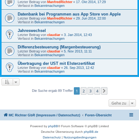
Letzter Beitrag von
ManfredRichter
«
17. Okt 2014, 17:29
Verfasst in
Bekanntmachungen
Datenbank bei Programmen aus App Store von Apple
Letzter Beitrag von
ManfredRichter
«
29. Jun 2014, 22:00
Verfasst in
Bekanntmachungen
Jahreswechsel
Letzter Beitrag von
claudiar
«
3. Jan 2014, 12:43
Verfasst in
Bekanntmachungen
Differenzbesteuerung (Margenbesteuerung)
Letzter Beitrag von
claudiar
«
5. Nov 2013, 11:11
Verfasst in
Bekanntmachungen
Übertragung der UST mit Elsterzertifikat
Letzter Beitrag von
claudiar
«
26. Sep 2013, 12:42
Verfasst in
Bekanntmachungen
1
2
3
4
Nächste
Die Suche ergab 89 Treffer
Gehe zu
MC Richter GbR (Impressum / Datenschutz)
Foren-Übersicht
Powered by
phpBB
® Forum Software © phpBB Limited
Deutsche Übersetzung durch
phpBB.de
Datenschutz
|
Nutzungsbedingungen