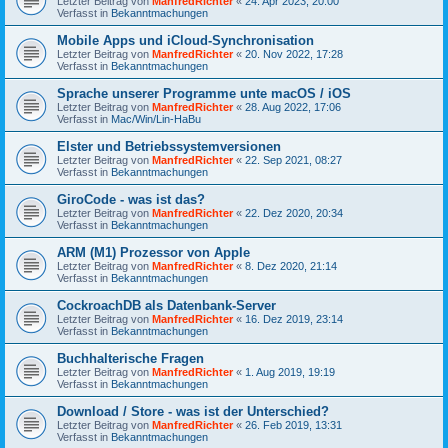
Letzter Beitrag von
ManfredRichter
«
24. Apr 2023, 20:00
Verfasst in
Bekanntmachungen
Mobile Apps und iCloud-Synchronisation
Letzter Beitrag von
ManfredRichter
«
20. Nov 2022, 17:28
Verfasst in
Bekanntmachungen
Sprache unserer Programme unte macOS / iOS
Letzter Beitrag von
ManfredRichter
«
28. Aug 2022, 17:06
Verfasst in
Mac/Win/Lin-HaBu
Elster und Betriebssystemversionen
Letzter Beitrag von
ManfredRichter
«
22. Sep 2021, 08:27
Verfasst in
Bekanntmachungen
GiroCode - was ist das?
Letzter Beitrag von
ManfredRichter
«
22. Dez 2020, 20:34
Verfasst in
Bekanntmachungen
ARM (M1) Prozessor von Apple
Letzter Beitrag von
ManfredRichter
«
8. Dez 2020, 21:14
Verfasst in
Bekanntmachungen
CockroachDB als Datenbank-Server
Letzter Beitrag von
ManfredRichter
«
16. Dez 2019, 23:14
Verfasst in
Bekanntmachungen
Buchhalterische Fragen
Letzter Beitrag von
ManfredRichter
«
1. Aug 2019, 19:19
Verfasst in
Bekanntmachungen
Download / Store - was ist der Unterschied?
Letzter Beitrag von
ManfredRichter
«
26. Feb 2019, 13:31
Verfasst in
Bekanntmachungen