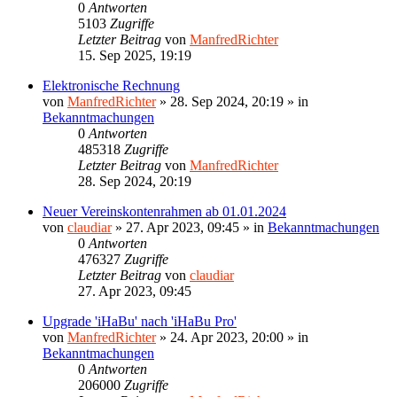
0
Antworten
5103
Zugriffe
Letzter Beitrag
von
ManfredRichter
15. Sep 2025, 19:19
Elektronische Rechnung
von
ManfredRichter
»
28. Sep 2024, 20:19
» in
Bekanntmachungen
0
Antworten
485318
Zugriffe
Letzter Beitrag
von
ManfredRichter
28. Sep 2024, 20:19
Neuer Vereinskontenrahmen ab 01.01.2024
von
claudiar
»
27. Apr 2023, 09:45
» in
Bekanntmachungen
0
Antworten
476327
Zugriffe
Letzter Beitrag
von
claudiar
27. Apr 2023, 09:45
Upgrade 'iHaBu' nach 'iHaBu Pro'
von
ManfredRichter
»
24. Apr 2023, 20:00
» in
Bekanntmachungen
0
Antworten
206000
Zugriffe