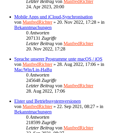
Letzter Beitrag
von
ManfredRichter
24. Apr 2023, 20:00
Mobile Apps und iCloud-Synchronisation
von
ManfredRichter
»
20. Nov 2022, 17:28
» in
Bekanntmachungen
0
Antworten
207131
Zugriffe
Letzter Beitrag
von
ManfredRichter
20. Nov 2022, 17:28
Sprache unserer Programme unte macOS / iOS
von
ManfredRichter
»
28. Aug 2022, 17:06
» in
Mac/Win/Lin-HaBu
0
Antworten
245648
Zugriffe
Letzter Beitrag
von
ManfredRichter
28. Aug 2022, 17:06
Elster und Betriebssystemversionen
von
ManfredRichter
»
22. Sep 2021, 08:27
» in
Bekanntmachungen
0
Antworten
218599
Zugriffe
Letzter Beitrag
von
ManfredRichter