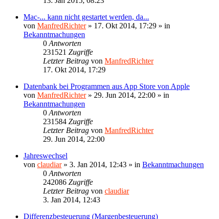
13. Jan 2015, 08:23
Mac-... kann nicht gestartet werden, da...
von
ManfredRichter
»
17. Okt 2014, 17:29
» in
Bekanntmachungen
0
Antworten
231521
Zugriffe
Letzter Beitrag
von
ManfredRichter
17. Okt 2014, 17:29
Datenbank bei Programmen aus App Store von Apple
von
ManfredRichter
»
29. Jun 2014, 22:00
» in
Bekanntmachungen
0
Antworten
231584
Zugriffe
Letzter Beitrag
von
ManfredRichter
29. Jun 2014, 22:00
Jahreswechsel
von
claudiar
»
3. Jan 2014, 12:43
» in
Bekanntmachungen
0
Antworten
242086
Zugriffe
Letzter Beitrag
von
claudiar
3. Jan 2014, 12:43
Differenzbesteuerung (Margenbesteuerung)