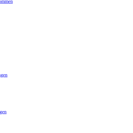
kommen
ngen
gen