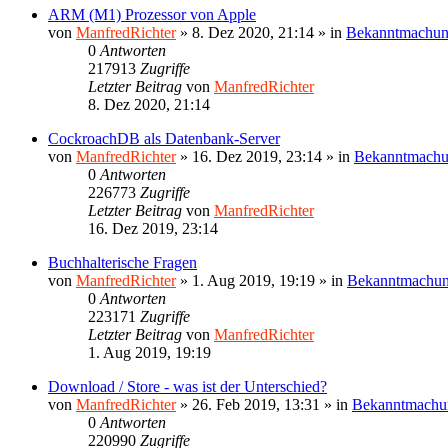
ARM (M1) Prozessor von Apple
von
ManfredRichter
»
8. Dez 2020, 21:14
» in
Bekanntmachu
0
Antworten
217913
Zugriffe
Letzter Beitrag
von
ManfredRichter
8. Dez 2020, 21:14
CockroachDB als Datenbank-Server
von
ManfredRichter
»
16. Dez 2019, 23:14
» in
Bekanntmach
0
Antworten
226773
Zugriffe
Letzter Beitrag
von
ManfredRichter
16. Dez 2019, 23:14
Buchhalterische Fragen
von
ManfredRichter
»
1. Aug 2019, 19:19
» in
Bekanntmachu
0
Antworten
223171
Zugriffe
Letzter Beitrag
von
ManfredRichter
1. Aug 2019, 19:19
Download / Store - was ist der Unterschied?
von
ManfredRichter
»
26. Feb 2019, 13:31
» in
Bekanntmachu
0
Antworten
220990
Zugriffe