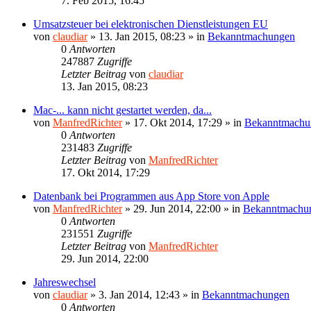
7. Feb 2015, 16:45
Umsatzsteuer bei elektronischen Dienstleistungen EU
von
claudiar
»
13. Jan 2015, 08:23
» in
Bekanntmachungen
0
Antworten
247887
Zugriffe
Letzter Beitrag
von
claudiar
13. Jan 2015, 08:23
Mac-... kann nicht gestartet werden, da...
von
ManfredRichter
»
17. Okt 2014, 17:29
» in
Bekanntmachu
0
Antworten
231483
Zugriffe
Letzter Beitrag
von
ManfredRichter
17. Okt 2014, 17:29
Datenbank bei Programmen aus App Store von Apple
von
ManfredRichter
»
29. Jun 2014, 22:00
» in
Bekanntmachu
0
Antworten
231551
Zugriffe
Letzter Beitrag
von
ManfredRichter
29. Jun 2014, 22:00
Jahreswechsel
von
claudiar
»
3. Jan 2014, 12:43
» in
Bekanntmachungen
0
Antworten