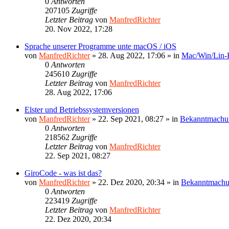
0
Antworten
207105
Zugriffe
Letzter Beitrag
von
ManfredRichter
20. Nov 2022, 17:28
Sprache unserer Programme unte macOS / iOS
von
ManfredRichter
»
28. Aug 2022, 17:06
» in
Mac/Win/Lin
0
Antworten
245610
Zugriffe
Letzter Beitrag
von
ManfredRichter
28. Aug 2022, 17:06
Elster und Betriebssystemversionen
von
ManfredRichter
»
22. Sep 2021, 08:27
» in
Bekanntmachu
0
Antworten
218562
Zugriffe
Letzter Beitrag
von
ManfredRichter
22. Sep 2021, 08:27
GiroCode - was ist das?
von
ManfredRichter
»
22. Dez 2020, 20:34
» in
Bekanntmach
0
Antworten
223419
Zugriffe
Letzter Beitrag
von
ManfredRichter
22. Dez 2020, 20:34