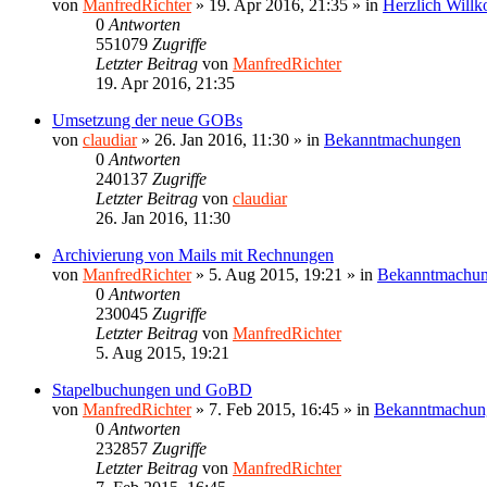
von
ManfredRichter
»
19. Apr 2016, 21:35
» in
Herzlich Will
0
Antworten
551079
Zugriffe
Letzter Beitrag
von
ManfredRichter
19. Apr 2016, 21:35
Umsetzung der neue GOBs
von
claudiar
»
26. Jan 2016, 11:30
» in
Bekanntmachungen
0
Antworten
240137
Zugriffe
Letzter Beitrag
von
claudiar
26. Jan 2016, 11:30
Archivierung von Mails mit Rechnungen
von
ManfredRichter
»
5. Aug 2015, 19:21
» in
Bekanntmachu
0
Antworten
230045
Zugriffe
Letzter Beitrag
von
ManfredRichter
5. Aug 2015, 19:21
Stapelbuchungen und GoBD
von
ManfredRichter
»
7. Feb 2015, 16:45
» in
Bekanntmachun
0
Antworten
232857
Zugriffe
Letzter Beitrag
von
ManfredRichter