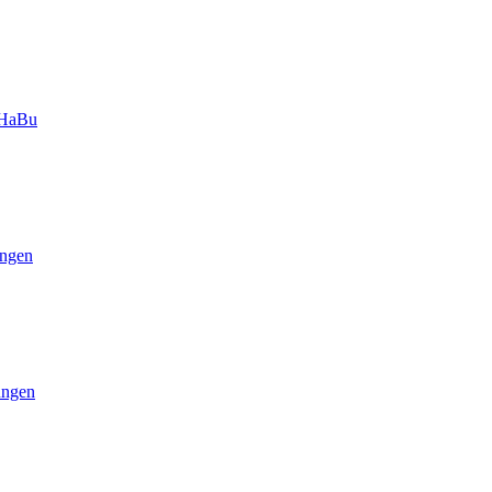
-HaBu
ngen
ungen