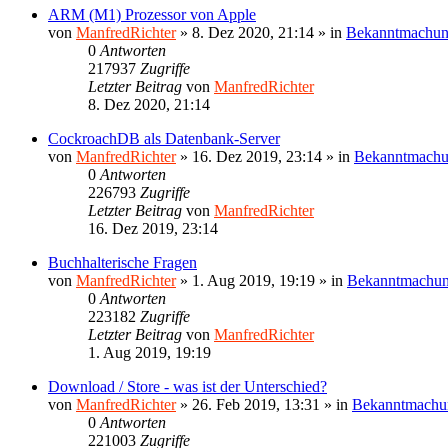
ARM (M1) Prozessor von Apple
von
ManfredRichter
»
8. Dez 2020, 21:14
» in
Bekanntmachu
0
Antworten
217937
Zugriffe
Letzter Beitrag
von
ManfredRichter
8. Dez 2020, 21:14
CockroachDB als Datenbank-Server
von
ManfredRichter
»
16. Dez 2019, 23:14
» in
Bekanntmach
0
Antworten
226793
Zugriffe
Letzter Beitrag
von
ManfredRichter
16. Dez 2019, 23:14
Buchhalterische Fragen
von
ManfredRichter
»
1. Aug 2019, 19:19
» in
Bekanntmachu
0
Antworten
223182
Zugriffe
Letzter Beitrag
von
ManfredRichter
1. Aug 2019, 19:19
Download / Store - was ist der Unterschied?
von
ManfredRichter
»
26. Feb 2019, 13:31
» in
Bekanntmachu
0
Antworten
221003
Zugriffe