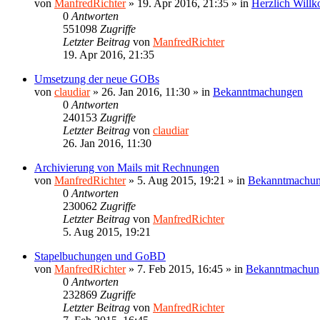
von
ManfredRichter
»
19. Apr 2016, 21:35
» in
Herzlich Will
0
Antworten
551098
Zugriffe
Letzter Beitrag
von
ManfredRichter
19. Apr 2016, 21:35
Umsetzung der neue GOBs
von
claudiar
»
26. Jan 2016, 11:30
» in
Bekanntmachungen
0
Antworten
240153
Zugriffe
Letzter Beitrag
von
claudiar
26. Jan 2016, 11:30
Archivierung von Mails mit Rechnungen
von
ManfredRichter
»
5. Aug 2015, 19:21
» in
Bekanntmachu
0
Antworten
230062
Zugriffe
Letzter Beitrag
von
ManfredRichter
5. Aug 2015, 19:21
Stapelbuchungen und GoBD
von
ManfredRichter
»
7. Feb 2015, 16:45
» in
Bekanntmachun
0
Antworten
232869
Zugriffe
Letzter Beitrag
von
ManfredRichter