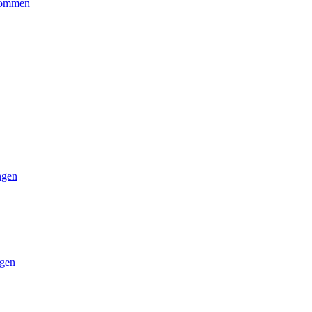
kommen
ngen
gen