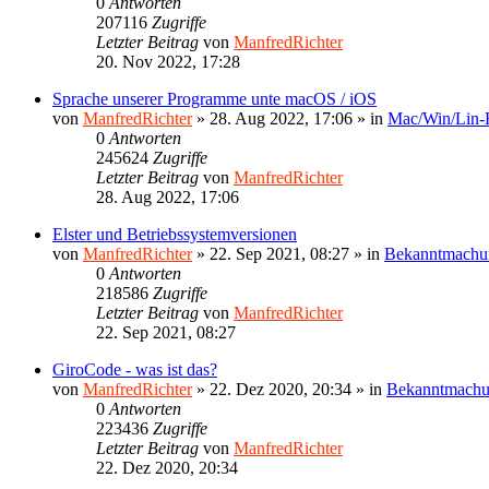
0
Antworten
207116
Zugriffe
Letzter Beitrag
von
ManfredRichter
20. Nov 2022, 17:28
Sprache unserer Programme unte macOS / iOS
von
ManfredRichter
»
28. Aug 2022, 17:06
» in
Mac/Win/Lin
0
Antworten
245624
Zugriffe
Letzter Beitrag
von
ManfredRichter
28. Aug 2022, 17:06
Elster und Betriebssystemversionen
von
ManfredRichter
»
22. Sep 2021, 08:27
» in
Bekanntmachu
0
Antworten
218586
Zugriffe
Letzter Beitrag
von
ManfredRichter
22. Sep 2021, 08:27
GiroCode - was ist das?
von
ManfredRichter
»
22. Dez 2020, 20:34
» in
Bekanntmach
0
Antworten
223436
Zugriffe
Letzter Beitrag
von
ManfredRichter
22. Dez 2020, 20:34