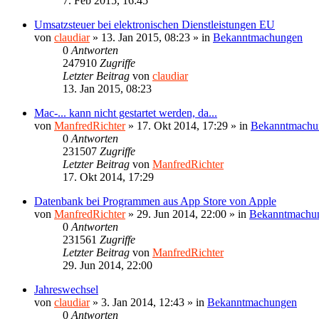
7. Feb 2015, 16:45
Umsatzsteuer bei elektronischen Dienstleistungen EU
von
claudiar
»
13. Jan 2015, 08:23
» in
Bekanntmachungen
0
Antworten
247910
Zugriffe
Letzter Beitrag
von
claudiar
13. Jan 2015, 08:23
Mac-... kann nicht gestartet werden, da...
von
ManfredRichter
»
17. Okt 2014, 17:29
» in
Bekanntmachu
0
Antworten
231507
Zugriffe
Letzter Beitrag
von
ManfredRichter
17. Okt 2014, 17:29
Datenbank bei Programmen aus App Store von Apple
von
ManfredRichter
»
29. Jun 2014, 22:00
» in
Bekanntmachu
0
Antworten
231561
Zugriffe
Letzter Beitrag
von
ManfredRichter
29. Jun 2014, 22:00
Jahreswechsel
von
claudiar
»
3. Jan 2014, 12:43
» in
Bekanntmachungen
0
Antworten