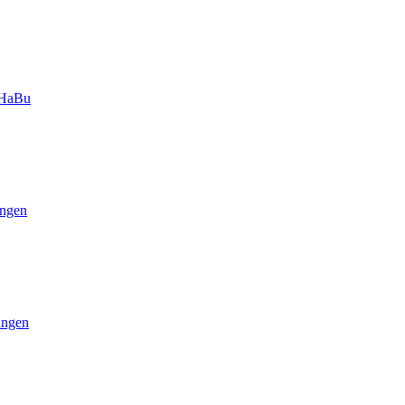
-HaBu
ngen
ungen