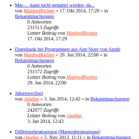
Mac-... kann nicht gestartet werden, da...
von
ManfredRichter
»
17. Okt 2014, 17:29
» in
Bekanntmachungen
0
Antworten
231513
Zugriffe
Letzter Beitrag
von
ManfredRichter
17. Okt 2014, 17:29
Datenbank bei Programmen aus App Store von Apple
von
ManfredRichter
»
29. Jun 2014, 22:00
» in
Bekanntmachungen
0
Antworten
231572
Zugriffe
Letzter Beitrag
von
ManfredRichter
29. Jun 2014, 22:00
Jahreswechsel
von
claudiar
»
3. Jan 2014, 12:43
» in
Bekanntmachungen
0
Antworten
242077
Zugriffe
Letzter Beitrag
von
claudiar
3. Jan 2014, 12:43
Differenzbesteuerung (Margenbesteuerung)
von
claudiar
»
5. Nov 2013, 11:11
» in
Bekanntmachungen