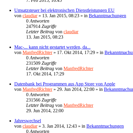
7. Feb 2015, 16:45
Umsatzsteuer bei elektronischen Dienstleistungen EU
von
claudiar
»
13. Jan 2015, 08:23
» in
Bekanntmachungen
0
Antworten
247914
Zugriffe
Letzter Beitrag
von
claudiar
13. Jan 2015, 08:23
Mac-... kann nicht gestartet werden, da...
von
ManfredRichter
»
17. Okt 2014, 17:29
» in
Bekanntmachu
0
Antworten
231509
Zugriffe
Letzter Beitrag
von
ManfredRichter
17. Okt 2014, 17:29
Datenbank bei Programmen aus App Store von Apple
von
ManfredRichter
»
29. Jun 2014, 22:00
» in
Bekanntmachu
0
Antworten
231566
Zugriffe
Letzter Beitrag
von
ManfredRichter
29. Jun 2014, 22:00
Jahreswechsel
von
claudiar
»
3. Jan 2014, 12:43
» in
Bekanntmachungen
0
Antworten