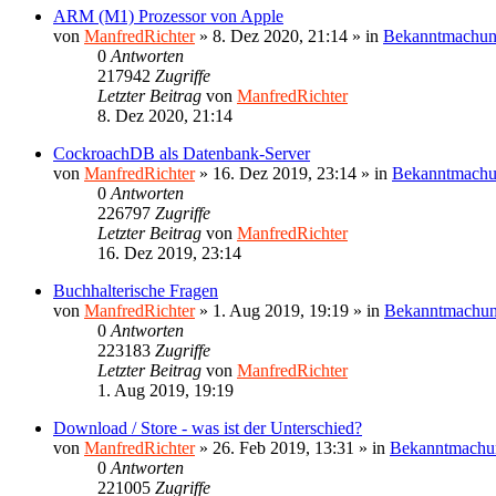
ARM (M1) Prozessor von Apple
von
ManfredRichter
»
8. Dez 2020, 21:14
» in
Bekanntmachu
0
Antworten
217942
Zugriffe
Letzter Beitrag
von
ManfredRichter
8. Dez 2020, 21:14
CockroachDB als Datenbank-Server
von
ManfredRichter
»
16. Dez 2019, 23:14
» in
Bekanntmach
0
Antworten
226797
Zugriffe
Letzter Beitrag
von
ManfredRichter
16. Dez 2019, 23:14
Buchhalterische Fragen
von
ManfredRichter
»
1. Aug 2019, 19:19
» in
Bekanntmachu
0
Antworten
223183
Zugriffe
Letzter Beitrag
von
ManfredRichter
1. Aug 2019, 19:19
Download / Store - was ist der Unterschied?
von
ManfredRichter
»
26. Feb 2019, 13:31
» in
Bekanntmachu
0
Antworten
221005
Zugriffe