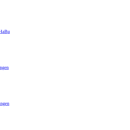
-HaBu
ngen
ungen