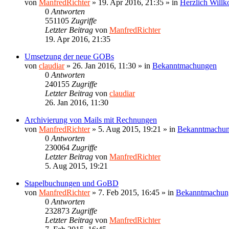
von
ManfredRichter
»
19. Apr 2016, 21:35
» in
Herzlich Will
0
Antworten
551105
Zugriffe
Letzter Beitrag
von
ManfredRichter
19. Apr 2016, 21:35
Umsetzung der neue GOBs
von
claudiar
»
26. Jan 2016, 11:30
» in
Bekanntmachungen
0
Antworten
240155
Zugriffe
Letzter Beitrag
von
claudiar
26. Jan 2016, 11:30
Archivierung von Mails mit Rechnungen
von
ManfredRichter
»
5. Aug 2015, 19:21
» in
Bekanntmachu
0
Antworten
230064
Zugriffe
Letzter Beitrag
von
ManfredRichter
5. Aug 2015, 19:21
Stapelbuchungen und GoBD
von
ManfredRichter
»
7. Feb 2015, 16:45
» in
Bekanntmachun
0
Antworten
232873
Zugriffe
Letzter Beitrag
von
ManfredRichter