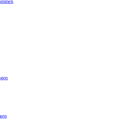
kommen
ngen
gen