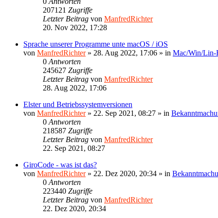
0
Antworten
207121
Zugriffe
Letzter Beitrag
von
ManfredRichter
20. Nov 2022, 17:28
Sprache unserer Programme unte macOS / iOS
von
ManfredRichter
»
28. Aug 2022, 17:06
» in
Mac/Win/Lin
0
Antworten
245627
Zugriffe
Letzter Beitrag
von
ManfredRichter
28. Aug 2022, 17:06
Elster und Betriebssystemversionen
von
ManfredRichter
»
22. Sep 2021, 08:27
» in
Bekanntmachu
0
Antworten
218587
Zugriffe
Letzter Beitrag
von
ManfredRichter
22. Sep 2021, 08:27
GiroCode - was ist das?
von
ManfredRichter
»
22. Dez 2020, 20:34
» in
Bekanntmach
0
Antworten
223440
Zugriffe
Letzter Beitrag
von
ManfredRichter
22. Dez 2020, 20:34