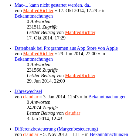
Mac-... kann nicht gestartet werden, da...
von
ManfredRichter
»
17. Okt 2014, 17:29
» in
Bekanntmachungen
0
Antworten
231511
Zugriffe
Letzter Beitrag
von
ManfredRichter
17. Okt 2014, 17:29
Datenbank bei Programmen aus App Store von Apple
von
ManfredRichter
»
29. Jun 2014, 22:00
» in
Bekanntmachungen
0
Antworten
231566
Zugriffe
Letzter Beitrag
von
ManfredRichter
29. Jun 2014, 22:00
Jahreswechsel
von
claudiar
»
3. Jan 2014, 12:43
» in
Bekanntmachungen
0
Antworten
242074
Zugriffe
Letzter Beitrag
von
claudiar
3. Jan 2014, 12:43
Differenzbesteuerung (Margenbesteuerung)
von
claudiar
»
5. Nov 2013, 11:11
» in
Bekanntmachungen