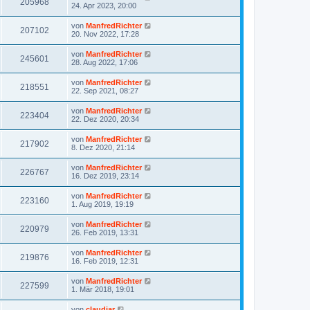
205968
24. Apr 2023, 20:00
von
ManfredRichter
207102
20. Nov 2022, 17:28
von
ManfredRichter
245601
28. Aug 2022, 17:06
von
ManfredRichter
218551
22. Sep 2021, 08:27
von
ManfredRichter
223404
22. Dez 2020, 20:34
von
ManfredRichter
217902
8. Dez 2020, 21:14
von
ManfredRichter
226767
16. Dez 2019, 23:14
von
ManfredRichter
223160
1. Aug 2019, 19:19
von
ManfredRichter
220979
26. Feb 2019, 13:31
von
ManfredRichter
219876
16. Feb 2019, 12:31
von
ManfredRichter
227599
1. Mär 2018, 19:01
von
claudiar