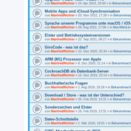
von
ManfredRichter
»
24. Apr 2023, 20:00
» in
Bekanntmac
Mobile Apps und iCloud-Synchronisation
von
ManfredRichter
»
20. Nov 2022, 17:28
» in
Bekanntma
Sprache unserer Programme unte macOS / iOS
von
ManfredRichter
»
28. Aug 2022, 17:06
» in
Mac/Win/Lin
Elster und Betriebssystemversionen
von
ManfredRichter
»
22. Sep 2021, 08:27
» in
Bekanntmac
GiroCode - was ist das?
von
ManfredRichter
»
22. Dez 2020, 20:34
» in
Bekanntma
ARM (M1) Prozessor von Apple
von
ManfredRichter
»
8. Dez 2020, 21:14
» in
Bekanntmac
CockroachDB als Datenbank-Server
von
ManfredRichter
»
16. Dez 2019, 23:14
» in
Bekanntma
Buchhalterische Fragen
von
ManfredRichter
»
1. Aug 2019, 19:19
» in
Bekanntmach
Download / Store - was ist der Unterschied?
von
ManfredRichter
»
26. Feb 2019, 13:31
» in
Bekanntmac
Sonderzeichen und Elster
von
ManfredRichter
»
16. Feb 2019, 12:31
» in
Bekanntmac
Datev-Schnittstelle
von
ManfredRichter
»
1. Mär 2018, 19:01
» in
Bekanntmach