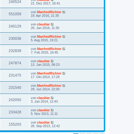
240524
21. Dez 2017, 16:41
von
ManfredRichter
551059
19. Apr 2016, 21:35
von
claudiar
240129
26. Jan 2016, 11:30
von
ManfredRichter
230036
5. Aug 2015, 19:21
von
ManfredRichter
232839
7. Feb 2015, 16:45
von
claudiar
247874
13. Jan 2015, 08:23
von
ManfredRichter
231475
17. Okt 2014, 17:29
von
ManfredRichter
231540
29. Jun 2014, 22:00
von
claudiar
242050
3. Jan 2014, 12:43
von
claudiar
233428
5. Nov 2013, 11:11
von
claudiar
155203
26. Sep 2013, 12:42