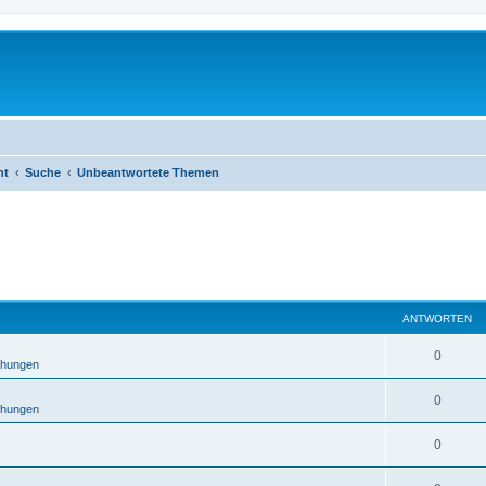
ht
Suche
Unbeantwortete Themen
ANTWORTEN
0
hungen
0
hungen
0