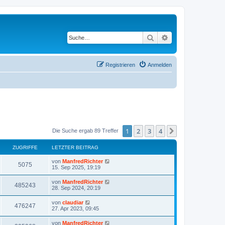
Suche
Erweiterte Suche
Registrieren
Anmelden
1
2
3
4
Nächste
Die Suche ergab 89 Treffer
ZUGRIFFE
LETZTER BEITRAG
von
ManfredRichter
5075
15. Sep 2025, 19:19
von
ManfredRichter
485243
28. Sep 2024, 20:19
von
claudiar
476247
27. Apr 2023, 09:45
von
ManfredRichter