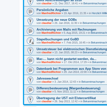
GWG Abschreibungen ab 2018
von
claudiar
»
21. Dez 2017, 16:41
» in
Bekanntmachungen
Persönliche Angaben
von
ManfredRichter
»
19. Apr 2016, 21:35
» in
Herzlich Wil
Umsetzung der neue GOBs
von
claudiar
»
26. Jan 2016, 11:30
» in
Bekanntmachungen
Archivierung von Mails mit Rechnungen
von
ManfredRichter
»
5. Aug 2015, 19:21
» in
Bekanntmach
Stapelbuchungen und GoBD
von
ManfredRichter
»
7. Feb 2015, 16:45
» in
Bekanntmach
Umsatzsteuer bei elektronischen Dienstleistun
von
claudiar
»
13. Jan 2015, 08:23
» in
Bekanntmachungen
Mac-... kann nicht gestartet werden, da...
von
ManfredRichter
»
17. Okt 2014, 17:29
» in
Bekanntmac
Datenbank bei Programmen aus App Store von
von
ManfredRichter
»
29. Jun 2014, 22:00
» in
Bekanntmac
Jahreswechsel
von
claudiar
»
3. Jan 2014, 12:43
» in
Bekanntmachungen
Differenzbesteuerung (Margenbesteuerung)
von
claudiar
»
5. Nov 2013, 11:11
» in
Bekanntmachungen
Übertragung der UST mit Elsterzertifikat
von
claudiar
»
26. Sep 2013, 12:42
» in
Bekanntmachungen