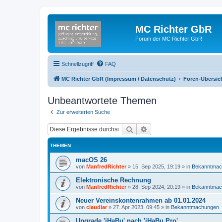
MC Richter GbR
Forum der MC Richter GbR
Schnellzugriff
FAQ
MC Richter GbR (Impressum / Datenschutz)
Foren-Übersic
Unbeantwortete Themen
Zur erweiterten Suche
Suche
Erweiterte Suche
THEMEN
macOS 26
von
ManfredRichter
»
15. Sep 2025, 19:19
» in
Bekanntmac
Elektronische Rechnung
von
ManfredRichter
»
28. Sep 2024, 20:19
» in
Bekanntmac
Neuer Vereinskontenrahmen ab 01.01.2024
von
claudiar
»
27. Apr 2023, 09:45
» in
Bekanntmachungen
Upgrade 'iHaBu' nach 'iHaBu Pro'