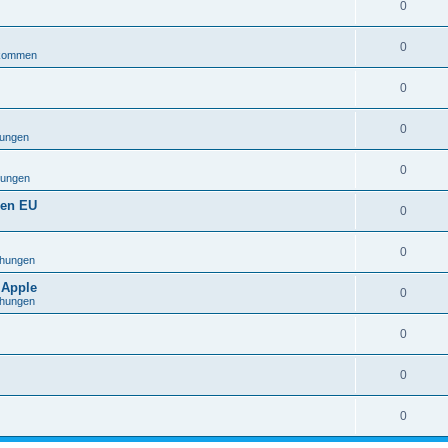
0
0
lkommen
0
0
ungen
0
ungen
gen EU
0
0
hungen
 Apple
0
hungen
0
0
0