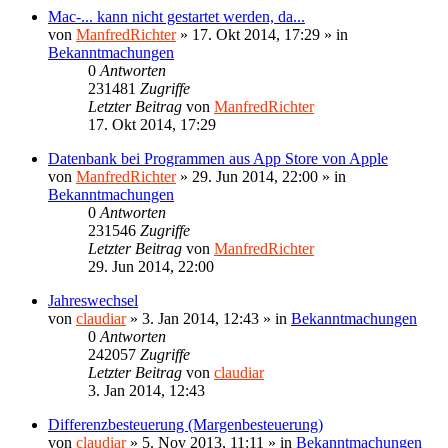
Mac-... kann nicht gestartet werden, da...
von
ManfredRichter
»
17. Okt 2014, 17:29
» in
Bekanntmachungen
0
Antworten
231481
Zugriffe
Letzter Beitrag
von
ManfredRichter
17. Okt 2014, 17:29
Datenbank bei Programmen aus App Store von Apple
von
ManfredRichter
»
29. Jun 2014, 22:00
» in
Bekanntmachungen
0
Antworten
231546
Zugriffe
Letzter Beitrag
von
ManfredRichter
29. Jun 2014, 22:00
Jahreswechsel
von
claudiar
»
3. Jan 2014, 12:43
» in
Bekanntmachungen
0
Antworten
242057
Zugriffe
Letzter Beitrag
von
claudiar
3. Jan 2014, 12:43
Differenzbesteuerung (Margenbesteuerung)
von
claudiar
»
5. Nov 2013, 11:11
» in
Bekanntmachungen