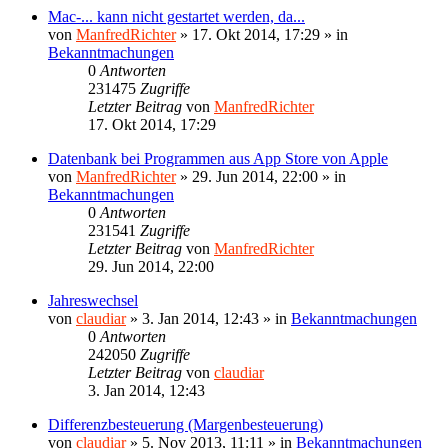
Mac-... kann nicht gestartet werden, da...
von
ManfredRichter
»
17. Okt 2014, 17:29
» in
Bekanntmachungen
0
Antworten
231475
Zugriffe
Letzter Beitrag
von
ManfredRichter
17. Okt 2014, 17:29
Datenbank bei Programmen aus App Store von Apple
von
ManfredRichter
»
29. Jun 2014, 22:00
» in
Bekanntmachungen
0
Antworten
231541
Zugriffe
Letzter Beitrag
von
ManfredRichter
29. Jun 2014, 22:00
Jahreswechsel
von
claudiar
»
3. Jan 2014, 12:43
» in
Bekanntmachungen
0
Antworten
242050
Zugriffe
Letzter Beitrag
von
claudiar
3. Jan 2014, 12:43
Differenzbesteuerung (Margenbesteuerung)
von
claudiar
»
5. Nov 2013, 11:11
» in
Bekanntmachungen