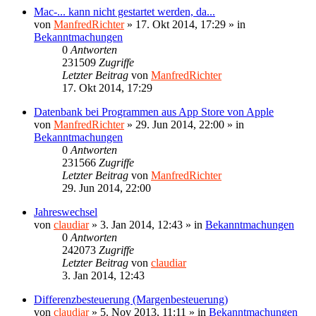
Mac-... kann nicht gestartet werden, da...
von
ManfredRichter
»
17. Okt 2014, 17:29
» in
Bekanntmachungen
0
Antworten
231509
Zugriffe
Letzter Beitrag
von
ManfredRichter
17. Okt 2014, 17:29
Datenbank bei Programmen aus App Store von Apple
von
ManfredRichter
»
29. Jun 2014, 22:00
» in
Bekanntmachungen
0
Antworten
231566
Zugriffe
Letzter Beitrag
von
ManfredRichter
29. Jun 2014, 22:00
Jahreswechsel
von
claudiar
»
3. Jan 2014, 12:43
» in
Bekanntmachungen
0
Antworten
242073
Zugriffe
Letzter Beitrag
von
claudiar
3. Jan 2014, 12:43
Differenzbesteuerung (Margenbesteuerung)
von
claudiar
»
5. Nov 2013, 11:11
» in
Bekanntmachungen