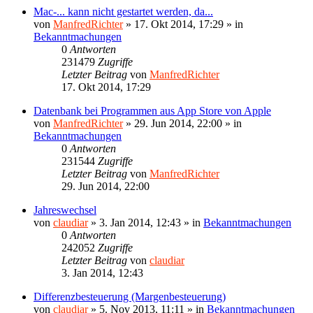
Mac-... kann nicht gestartet werden, da...
von
ManfredRichter
»
17. Okt 2014, 17:29
» in
Bekanntmachungen
0
Antworten
231479
Zugriffe
Letzter Beitrag
von
ManfredRichter
17. Okt 2014, 17:29
Datenbank bei Programmen aus App Store von Apple
von
ManfredRichter
»
29. Jun 2014, 22:00
» in
Bekanntmachungen
0
Antworten
231544
Zugriffe
Letzter Beitrag
von
ManfredRichter
29. Jun 2014, 22:00
Jahreswechsel
von
claudiar
»
3. Jan 2014, 12:43
» in
Bekanntmachungen
0
Antworten
242052
Zugriffe
Letzter Beitrag
von
claudiar
3. Jan 2014, 12:43
Differenzbesteuerung (Margenbesteuerung)
von
claudiar
»
5. Nov 2013, 11:11
» in
Bekanntmachungen