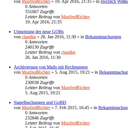
von
ManfredRichter
»
19. Apr 2016, 21:35
» in
Herzlich Will
0
Antworten
551067
Zugriffe
Letzter Beitrag
von
ManfredRichter
19. Apr 2016, 21:35
Umsetzung der neue GOBs
von
claudiar
»
26. Jan 2016, 11:30
» in
Bekanntmachungen
0
Antworten
240130
Zugriffe
Letzter Beitrag
von
claudiar
26. Jan 2016, 11:30
Archivierung von Mails mit Rechnungen
von
ManfredRichter
»
5. Aug 2015, 19:21
» in
Bekanntmachu
0
Antworten
230038
Zugriffe
Letzter Beitrag
von
ManfredRichter
5. Aug 2015, 19:21
Stapelbuchungen und GoBD
von
ManfredRichter
»
7. Feb 2015, 16:45
» in
Bekanntmachun
0
Antworten
232846
Zugriffe
Letzter Beitrag
von
ManfredRichter