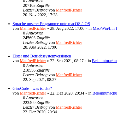
0
Antworten
207103
Zugriffe
Letzter Beitrag
von
ManfredRichter
20. Nov 2022, 17:28
Sprache unserer Programme unte macOS / iOS
von
ManfredRichter
»
28. Aug 2022, 17:06
» in
Mac/Win/Lin
0
Antworten
245603
Zugriffe
Letzter Beitrag
von
ManfredRichter
28. Aug 2022, 17:06
Elster und Betriebssystemversionen
von
ManfredRichter
»
22. Sep 2021, 08:27
» in
Bekanntmachu
0
Antworten
218556
Zugriffe
Letzter Beitrag
von
ManfredRichter
22. Sep 2021, 08:27
GiroCode - was ist das?
von
ManfredRichter
»
22. Dez 2020, 20:34
» in
Bekanntmach
0
Antworten
223409
Zugriffe
Letzter Beitrag
von
ManfredRichter
22. Dez 2020, 20:34