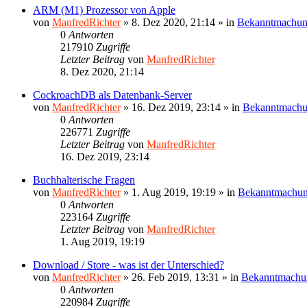
ARM (M1) Prozessor von Apple
von
ManfredRichter
»
8. Dez 2020, 21:14
» in
Bekanntmachu
0
Antworten
217910
Zugriffe
Letzter Beitrag
von
ManfredRichter
8. Dez 2020, 21:14
CockroachDB als Datenbank-Server
von
ManfredRichter
»
16. Dez 2019, 23:14
» in
Bekanntmach
0
Antworten
226771
Zugriffe
Letzter Beitrag
von
ManfredRichter
16. Dez 2019, 23:14
Buchhalterische Fragen
von
ManfredRichter
»
1. Aug 2019, 19:19
» in
Bekanntmachu
0
Antworten
223164
Zugriffe
Letzter Beitrag
von
ManfredRichter
1. Aug 2019, 19:19
Download / Store - was ist der Unterschied?
von
ManfredRichter
»
26. Feb 2019, 13:31
» in
Bekanntmachu
0
Antworten
220984
Zugriffe