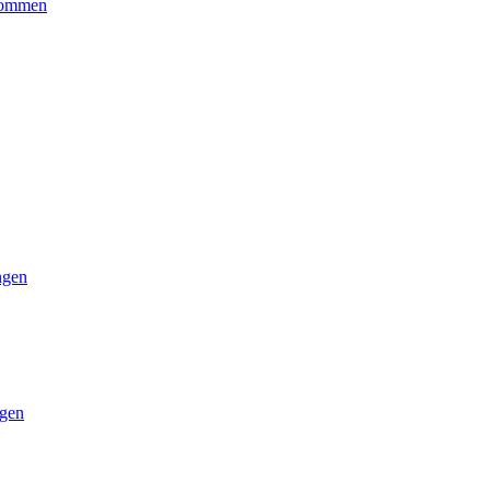
kommen
ngen
gen