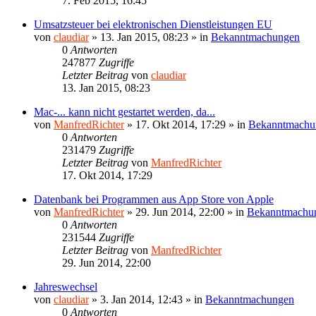
7. Feb 2015, 16:45
Umsatzsteuer bei elektronischen Dienstleistungen EU
von
claudiar
»
13. Jan 2015, 08:23
» in
Bekanntmachungen
0
Antworten
247877
Zugriffe
Letzter Beitrag
von
claudiar
13. Jan 2015, 08:23
Mac-... kann nicht gestartet werden, da...
von
ManfredRichter
»
17. Okt 2014, 17:29
» in
Bekanntmachu
0
Antworten
231479
Zugriffe
Letzter Beitrag
von
ManfredRichter
17. Okt 2014, 17:29
Datenbank bei Programmen aus App Store von Apple
von
ManfredRichter
»
29. Jun 2014, 22:00
» in
Bekanntmachu
0
Antworten
231544
Zugriffe
Letzter Beitrag
von
ManfredRichter
29. Jun 2014, 22:00
Jahreswechsel
von
claudiar
»
3. Jan 2014, 12:43
» in
Bekanntmachungen
0
Antworten