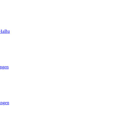
-HaBu
ngen
ungen