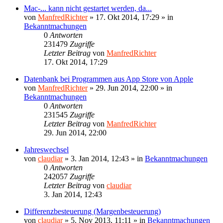
Mac-... kann nicht gestartet werden, da...
von
ManfredRichter
»
17. Okt 2014, 17:29
» in
Bekanntmachungen
0
Antworten
231479
Zugriffe
Letzter Beitrag
von
ManfredRichter
17. Okt 2014, 17:29
Datenbank bei Programmen aus App Store von Apple
von
ManfredRichter
»
29. Jun 2014, 22:00
» in
Bekanntmachungen
0
Antworten
231545
Zugriffe
Letzter Beitrag
von
ManfredRichter
29. Jun 2014, 22:00
Jahreswechsel
von
claudiar
»
3. Jan 2014, 12:43
» in
Bekanntmachungen
0
Antworten
242057
Zugriffe
Letzter Beitrag
von
claudiar
3. Jan 2014, 12:43
Differenzbesteuerung (Margenbesteuerung)
von
claudiar
»
5. Nov 2013, 11:11
» in
Bekanntmachungen