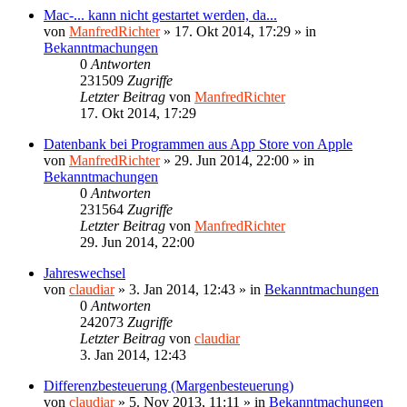
Mac-... kann nicht gestartet werden, da...
von
ManfredRichter
»
17. Okt 2014, 17:29
» in
Bekanntmachungen
0
Antworten
231509
Zugriffe
Letzter Beitrag
von
ManfredRichter
17. Okt 2014, 17:29
Datenbank bei Programmen aus App Store von Apple
von
ManfredRichter
»
29. Jun 2014, 22:00
» in
Bekanntmachungen
0
Antworten
231564
Zugriffe
Letzter Beitrag
von
ManfredRichter
29. Jun 2014, 22:00
Jahreswechsel
von
claudiar
»
3. Jan 2014, 12:43
» in
Bekanntmachungen
0
Antworten
242073
Zugriffe
Letzter Beitrag
von
claudiar
3. Jan 2014, 12:43
Differenzbesteuerung (Margenbesteuerung)
von
claudiar
»
5. Nov 2013, 11:11
» in
Bekanntmachungen