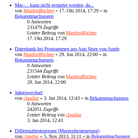
Mac-... kann nicht gestartet werden, da...
von
ManfredRichter
»
17. Okt 2014, 17:29
» in
Bekanntmachungen
0
Antworten
231479
Zugriffe
Letzter Beitrag
von
ManfredRichter
17. Okt 2014, 17:29
Datenbank bei Programmen aus App Store von Apple
von
ManfredRichter
»
29. Jun 2014, 22:00
» in
Bekanntmachungen
0
Antworten
231544
Zugriffe
Letzter Beitrag
von
ManfredRichter
29. Jun 2014, 22:00
Jahreswechsel
von
claudiar
»
3. Jan 2014, 12:43
» in
Bekanntmachungen
0
Antworten
242051
Zugriffe
Letzter Beitrag
von
claudiar
3. Jan 2014, 12:43
Differenzbesteuerung (Margenbesteuerung)
von
claudiar
»
5. Nov 2013, 11:11
» in
Bekanntmachungen