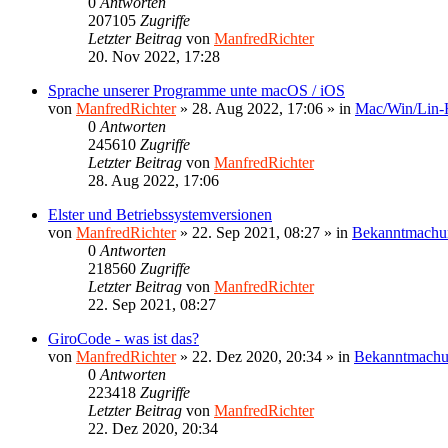
0
Antworten
207105
Zugriffe
Letzter Beitrag
von
ManfredRichter
20. Nov 2022, 17:28
Sprache unserer Programme unte macOS / iOS
von
ManfredRichter
»
28. Aug 2022, 17:06
» in
Mac/Win/Lin
0
Antworten
245610
Zugriffe
Letzter Beitrag
von
ManfredRichter
28. Aug 2022, 17:06
Elster und Betriebssystemversionen
von
ManfredRichter
»
22. Sep 2021, 08:27
» in
Bekanntmachu
0
Antworten
218560
Zugriffe
Letzter Beitrag
von
ManfredRichter
22. Sep 2021, 08:27
GiroCode - was ist das?
von
ManfredRichter
»
22. Dez 2020, 20:34
» in
Bekanntmach
0
Antworten
223418
Zugriffe
Letzter Beitrag
von
ManfredRichter
22. Dez 2020, 20:34