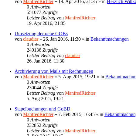
von
ManfredRichter
»
19. Apr 2016, 21:35
» in
Herzlich Will
0
Antworten
551077
Zugriffe
Letzter Beitrag
von
ManfredRichter
19. Apr 2016, 21:35
Umsetzung der neue GOBs
von
claudiar
»
26. Jan 2016, 11:30
» in
Bekanntmachungen
0
Antworten
240136
Zugriffe
Letzter Beitrag
von
claudiar
26. Jan 2016, 11:30
Archivierung von Mails mit Rechnungen
von
ManfredRichter
»
5. Aug 2015, 19:21
» in
Bekanntmachu
0
Antworten
230044
Zugriffe
Letzter Beitrag
von
ManfredRichter
5. Aug 2015, 19:21
Stapelbuchungen und GoBD
von
ManfredRichter
»
7. Feb 2015, 16:45
» in
Bekanntmachun
0
Antworten
232852
Zugriffe
Letzter Beitrag
von
ManfredRichter