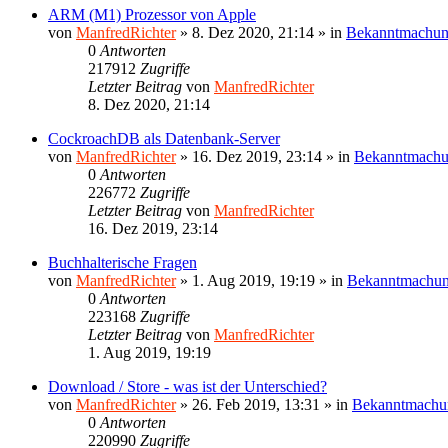
ARM (M1) Prozessor von Apple
von
ManfredRichter
»
8. Dez 2020, 21:14
» in
Bekanntmachu
0
Antworten
217912
Zugriffe
Letzter Beitrag
von
ManfredRichter
8. Dez 2020, 21:14
CockroachDB als Datenbank-Server
von
ManfredRichter
»
16. Dez 2019, 23:14
» in
Bekanntmach
0
Antworten
226772
Zugriffe
Letzter Beitrag
von
ManfredRichter
16. Dez 2019, 23:14
Buchhalterische Fragen
von
ManfredRichter
»
1. Aug 2019, 19:19
» in
Bekanntmachu
0
Antworten
223168
Zugriffe
Letzter Beitrag
von
ManfredRichter
1. Aug 2019, 19:19
Download / Store - was ist der Unterschied?
von
ManfredRichter
»
26. Feb 2019, 13:31
» in
Bekanntmachu
0
Antworten
220990
Zugriffe