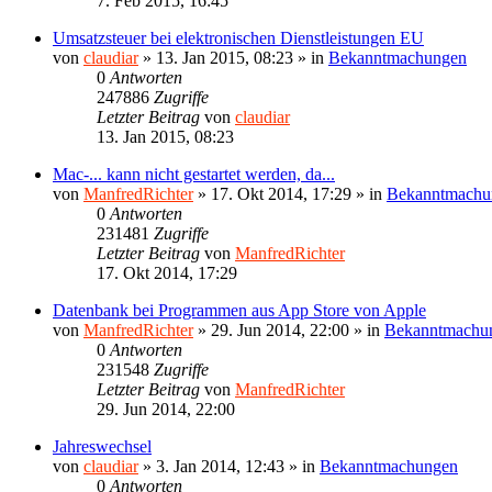
7. Feb 2015, 16:45
Umsatzsteuer bei elektronischen Dienstleistungen EU
von
claudiar
»
13. Jan 2015, 08:23
» in
Bekanntmachungen
0
Antworten
247886
Zugriffe
Letzter Beitrag
von
claudiar
13. Jan 2015, 08:23
Mac-... kann nicht gestartet werden, da...
von
ManfredRichter
»
17. Okt 2014, 17:29
» in
Bekanntmachu
0
Antworten
231481
Zugriffe
Letzter Beitrag
von
ManfredRichter
17. Okt 2014, 17:29
Datenbank bei Programmen aus App Store von Apple
von
ManfredRichter
»
29. Jun 2014, 22:00
» in
Bekanntmachu
0
Antworten
231548
Zugriffe
Letzter Beitrag
von
ManfredRichter
29. Jun 2014, 22:00
Jahreswechsel
von
claudiar
»
3. Jan 2014, 12:43
» in
Bekanntmachungen
0
Antworten