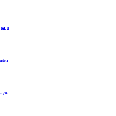
-HaBu
ngen
ungen