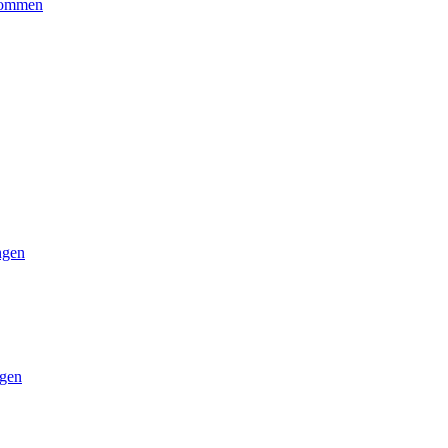
kommen
ngen
gen