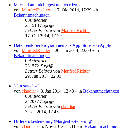
Mac-... kann nicht gestartet werden, da...
von
ManfredRichter
»
17. Okt 2014, 17:29
» in
Bekanntmachungen
0
Antworten
231513
Zugriffe
Letzter Beitrag
von
ManfredRichter
17. Okt 2014, 17:29
Datenbank bei Programmen aus App Store von Apple
von
ManfredRichter
»
29. Jun 2014, 22:00
» in
Bekanntmachungen
0
Antworten
231572
Zugriffe
Letzter Beitrag
von
ManfredRichter
29. Jun 2014, 22:00
Jahreswechsel
von
claudiar
»
3. Jan 2014, 12:43
» in
Bekanntmachungen
0
Antworten
242077
Zugriffe
Letzter Beitrag
von
claudiar
3. Jan 2014, 12:43
Differenzbesteuerung (Margenbesteuerung)
von
claudiar
»
5. Nov 2013, 11:11
» in
Bekanntmachungen