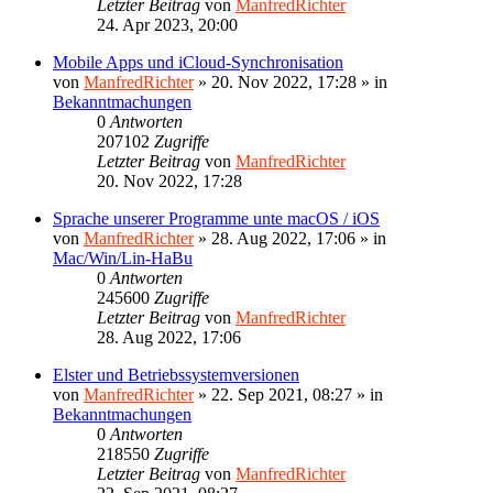
Letzter Beitrag
von
ManfredRichter
24. Apr 2023, 20:00
Mobile Apps und iCloud-Synchronisation
von
ManfredRichter
»
20. Nov 2022, 17:28
» in
Bekanntmachungen
0
Antworten
207102
Zugriffe
Letzter Beitrag
von
ManfredRichter
20. Nov 2022, 17:28
Sprache unserer Programme unte macOS / iOS
von
ManfredRichter
»
28. Aug 2022, 17:06
» in
Mac/Win/Lin-HaBu
0
Antworten
245600
Zugriffe
Letzter Beitrag
von
ManfredRichter
28. Aug 2022, 17:06
Elster und Betriebssystemversionen
von
ManfredRichter
»
22. Sep 2021, 08:27
» in
Bekanntmachungen
0
Antworten
218550
Zugriffe
Letzter Beitrag
von
ManfredRichter