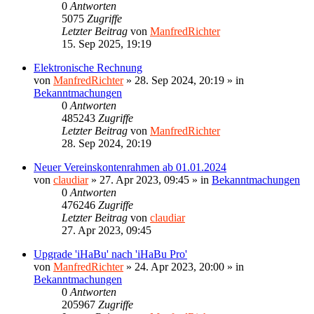
0
Antworten
5075
Zugriffe
Letzter Beitrag
von
ManfredRichter
15. Sep 2025, 19:19
Elektronische Rechnung
von
ManfredRichter
»
28. Sep 2024, 20:19
» in
Bekanntmachungen
0
Antworten
485243
Zugriffe
Letzter Beitrag
von
ManfredRichter
28. Sep 2024, 20:19
Neuer Vereinskontenrahmen ab 01.01.2024
von
claudiar
»
27. Apr 2023, 09:45
» in
Bekanntmachungen
0
Antworten
476246
Zugriffe
Letzter Beitrag
von
claudiar
27. Apr 2023, 09:45
Upgrade 'iHaBu' nach 'iHaBu Pro'
von
ManfredRichter
»
24. Apr 2023, 20:00
» in
Bekanntmachungen
0
Antworten
205967
Zugriffe