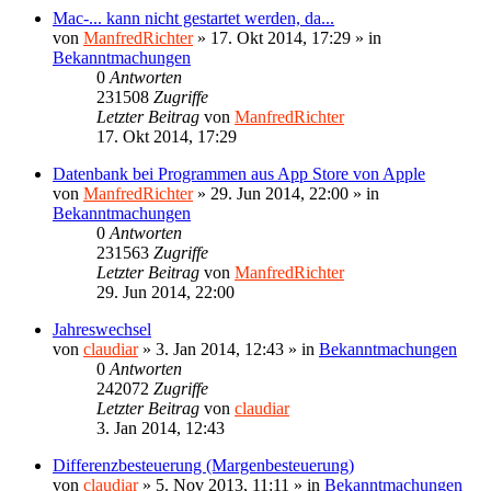
Mac-... kann nicht gestartet werden, da...
von
ManfredRichter
»
17. Okt 2014, 17:29
» in
Bekanntmachungen
0
Antworten
231508
Zugriffe
Letzter Beitrag
von
ManfredRichter
17. Okt 2014, 17:29
Datenbank bei Programmen aus App Store von Apple
von
ManfredRichter
»
29. Jun 2014, 22:00
» in
Bekanntmachungen
0
Antworten
231563
Zugriffe
Letzter Beitrag
von
ManfredRichter
29. Jun 2014, 22:00
Jahreswechsel
von
claudiar
»
3. Jan 2014, 12:43
» in
Bekanntmachungen
0
Antworten
242072
Zugriffe
Letzter Beitrag
von
claudiar
3. Jan 2014, 12:43
Differenzbesteuerung (Margenbesteuerung)
von
claudiar
»
5. Nov 2013, 11:11
» in
Bekanntmachungen